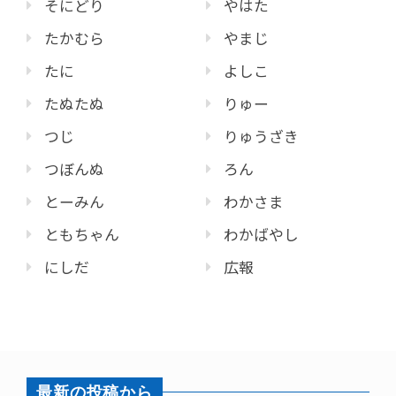
そにどり
やはた
たかむら
やまじ
たに
よしこ
たぬたぬ
りゅー
つじ
りゅうざき
つぼんぬ
ろん
とーみん
わかさま
ともちゃん
わかばやし
にしだ
広報
最新の投稿から