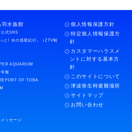
鳥羽水族館
個人情報保護方針
公式SNS
特定個人情報保護方
もっと! 水の惑星紀行」（ZTV制
針
カスタマーハラスメ
誌
ントに対する基本方
PER AQUARIUM
針
館年報
このサイトについて
REPORT OF TOBA
津波発生時避難場所
UM
サイトマップ
お問い合わせ
のメッセージ