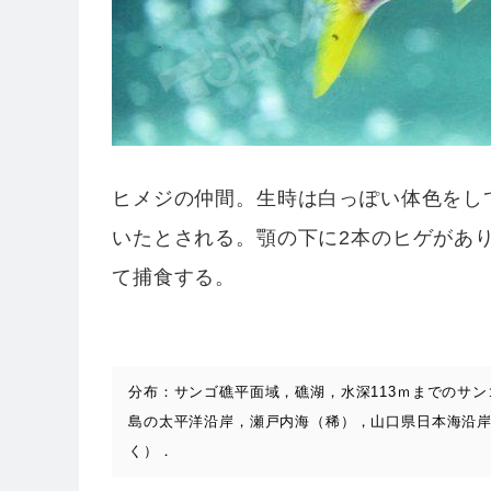
ヒメジの仲間。生時は白っぽい体色をし
いたとされる。顎の下に2本のヒゲがあ
て捕食する。
分布：サンゴ礁平面域，礁湖，水深113ｍまでのサ
島の太平洋沿岸，瀬戸内海（稀），山口県日本海沿岸
く）．