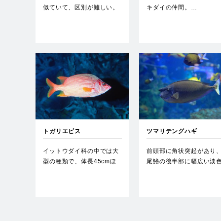
似ていて、区別が難しい。
キダイの仲間。…
小魚を主食としている。…
トガリエビス
ツマリテングハギ
イットウダイ科の中では大
前頭部に角状突起があり
型の種類で、体長45cmほ
尾鰭の後半部に幅広い淡
どになる。吻が尖って長く
横帯がある。…
な…