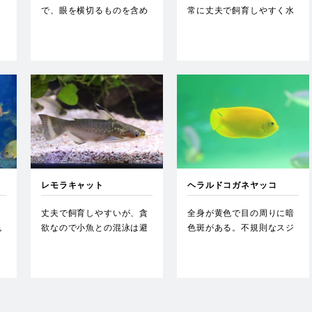
で、眼を横切るものを含め
常に丈夫で飼育しやすく水
ると8本の横帯がある。…
温や水質に対する順応性も
高い…
レモラキャット
ヘラルドコガネヤッコ
、
丈夫で飼育しやすいが、貪
全身が黄色で目の周りに暗
色
欲なので小魚との混泳は避
色斑がある。不規則なスジ
けたい。…
模様が入り、眼の周りが黒
ずむ…