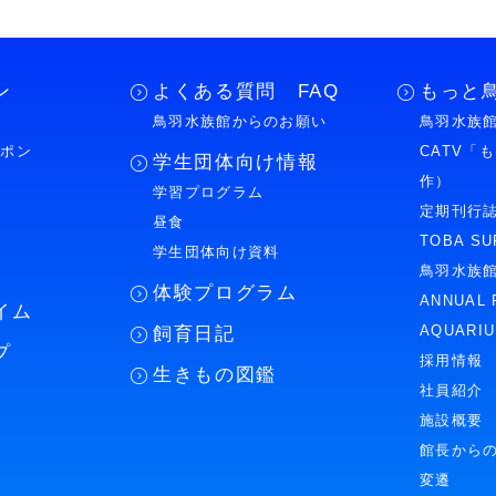
ン
よくある質問 FAQ
もっと
鳥羽水族館からのお願い
鳥羽水族館
ーポン
CATV「
学生団体向け情報
作）
学習プログラム
様
定期刊行
昼食
TOBA SU
学生団体向け資料
鳥羽水族
体験プログラム
ANNUAL 
イム
AQUARI
飼育日記
プ
採用情報
生きもの図鑑
社員紹介
施設概要
館長から
変遷