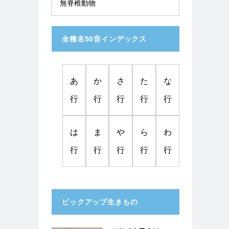
無脊椎動物
全種名50音インデックス
あ
か
さ
た
な
行
行
行
行
行
は
ま
や
ら
わ
行
行
行
行
行
ピックアップ生きもの