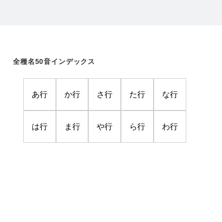
全種名50音インデックス
あ行
か行
さ行
た行
な行
は行
ま行
や行
ら行
わ行