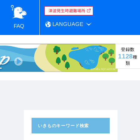
LANGUAGE
FAQ
登録数
1128
種
類
いきものキーワード検索