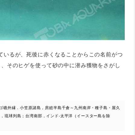
ているが、死後に赤くなることからこの名前がつ
り、そのヒゲを使って砂の中に潜み獲物をさがし
ンゴ礁外縁．小笠原諸島，房総半島千倉～九州南岸・種子島・屋久
，琉球列島；台湾南部，インド-太平洋（イースター島を除