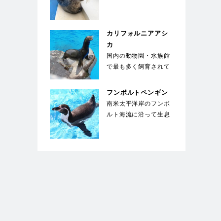
シとは違い、馬のよう
な長い顔が特徴的。
国…
カリフォルニアアシ
カ
国内の動物園・水族館
で最も多く飼育されて
いる種類のアシカ。運
動能力が高く俊敏な
フンボルトペンギン
動…
南米太平洋岸のフンボ
ルト海流に沿って生息
することからこの名が
ついた。胸に黒い帯
が…