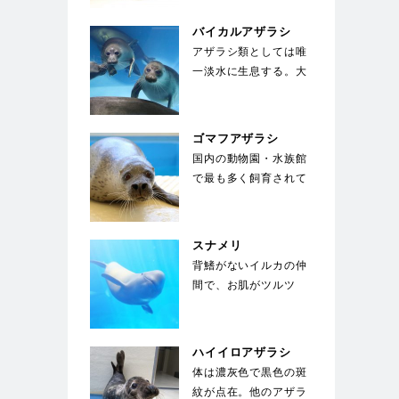
に適した流線形。体
色…
バイカルアザラシ
アザラシ類としては唯
一淡水に生息する。大
きな目が特徴で、生ま
れた子供は全身が白
い…
ゴマフアザラシ
国内の動物園・水族館
で最も多く飼育されて
いる種類のアザラシ。
体は薄い灰色で、多
数…
スナメリ
背鰭がないイルカの仲
間で、お肌がツルツ
ル。東京湾、名古屋
港、大阪湾にも生息す
る身…
ハイイロアザラシ
体は濃灰色で黒色の斑
紋が点在。他のアザラ