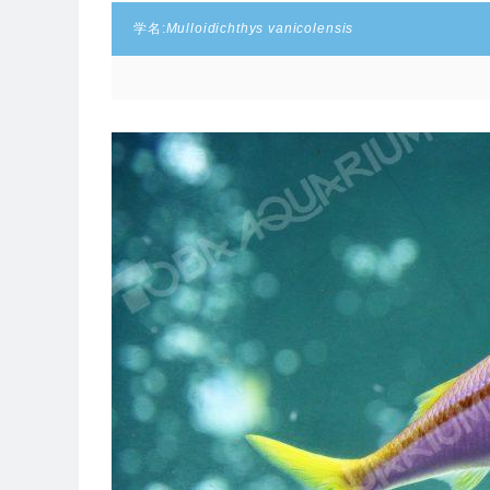
学名:
Mulloidichthys vanicolensis