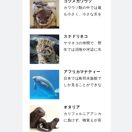
コツメカワウソ
カワウソ類の中では最
も小さく、小さな爪を
していることが種名の
由来。手先が器用で
餌…
スナドリネコ
ヤマネコの仲間で、野
生では沼地や河辺に生
息している。前足の指
の間には、水かきの
様…
アフリカマナティー
日本では鳥羽水族館で
しか見ることができな
い。ジュゴンと同じく
草食性の海獣で、絶
滅…
オタリア
カリフォルニアアシカ
に負けず、物覚えが良
い。体は水中を泳ぐの