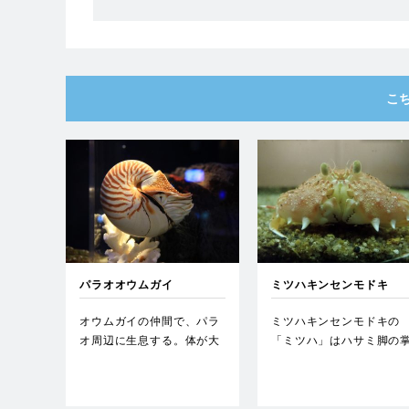
こ
パラオオウムガイ
ミツハキンセンモドキ
オウムガイの仲間で、パラ
ミツハキンセンモドキの
オ周辺に生息する。体が大
「ミツハ」はハサミ脚の
きく、殻の直径は20ｃｍを
部にある3つの大きめの突
超…
起に由…