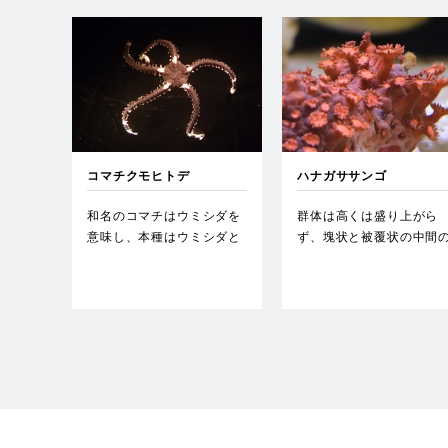
コマチクモヒトデ
ハナガササンゴ
和名のコマチはウミシダを
群体は高くは盛り上がら
意味し、本種はウミシダと
ず、塊状と被覆状の中間
共生するクモヒトデとして
形をしている。…
よく…