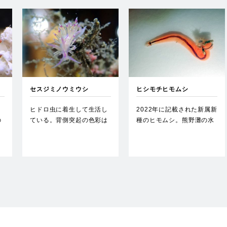
セスジミノウミウシ
ヒシモチヒモムシ
ヒドロ虫に着生して生活し
2022年に記載された新属新
の
ている。背側突起の色彩は
種のヒモムシ。熊野灘の水
変異に富み、長さにも変異
深100-200ｍあたり…
があ…