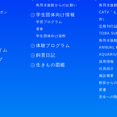
鳥羽水族館からのお願い
鳥羽水族館
ーポン
CATV「
学生団体向け情報
作）
学習プログラム
様
定期刊行
昼食
TOBA SU
学生団体向け資料
鳥羽水族
体験プログラム
ANNUAL 
イム
AQUARI
飼育日記
プ
採用情報
生きもの図鑑
社員紹介
施設概要
館長から
変遷
安全への