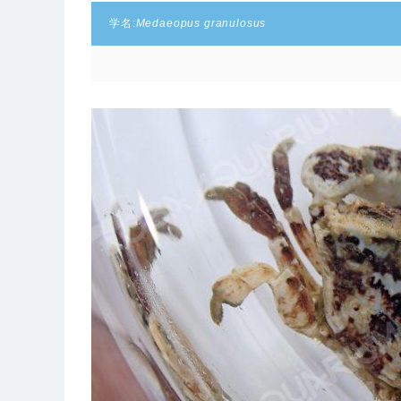
学名:
Medaeopus granulosus