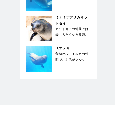
い。ジュゴンと同じく
草食性の海獣で、絶
滅…
ミナミアフリカオッ
トセイ
オットセイの仲間では
最も大きくなる種類。
体を覆う剛毛の下には
綿毛のような下毛が
スナメリ
密…
背鰭がないイルカの仲
間で、お肌がツルツ
ル。東京湾、名古屋
港、大阪湾にも生息す
る身…