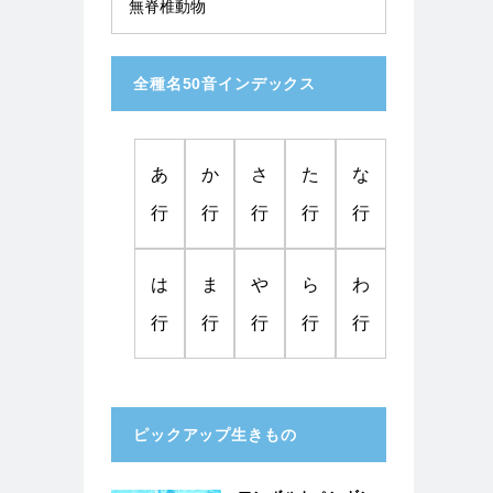
無脊椎動物
全種名50音インデックス
あ
か
さ
た
な
行
行
行
行
行
は
ま
や
ら
わ
行
行
行
行
行
ピックアップ生きもの