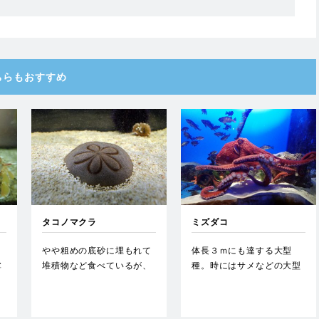
ちらもおすすめ
タコノマクラ
ミズダコ
やや粗めの底砂に埋もれて
体長３ｍにも達する大型
掌
堆積物など食べているが、
種。時にはサメなどの大型
岩の上でもよく見かける。
魚類をも捕食する。冷たい
…
海域に…