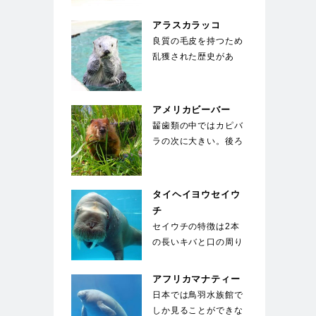
に適した流線形。体
色…
アラスカラッコ
良質の毛皮を持つため
乱獲された歴史があ
る。海面で仰向けにな
り、お腹の上に置いた
石…
アメリカビーバー
齧歯類の中ではカピバ
ラの次に大きい。後ろ
足に水かきがついてお
り、オール状の尾を
使…
タイヘイヨウセイウ
チ
セイウチの特徴は2本
の長いキバと口の周り
の400～500本のヒ
ゲ。キバは上顎の犬…
アフリカマナティー
日本では鳥羽水族館で
しか見ることができな