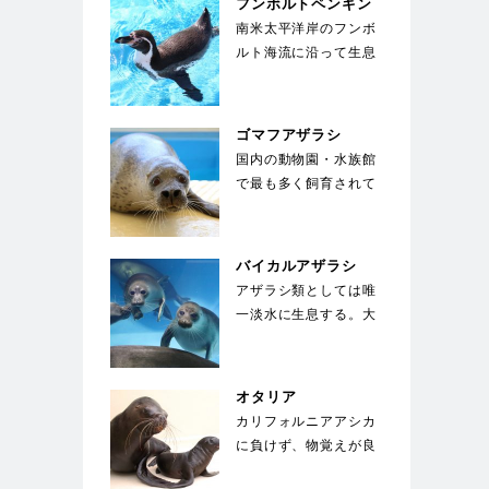
フンボルトペンギン
南米太平洋岸のフンボ
ルト海流に沿って生息
することからこの名が
ついた。胸に黒い帯
が…
ゴマフアザラシ
国内の動物園・水族館
で最も多く飼育されて
いる種類のアザラシ。
体は薄い灰色で、多
数…
バイカルアザラシ
アザラシ類としては唯
一淡水に生息する。大
きな目が特徴で、生ま
れた子供は全身が白
い…
オタリア
カリフォルニアアシカ
に負けず、物覚えが良
い。体は水中を泳ぐの