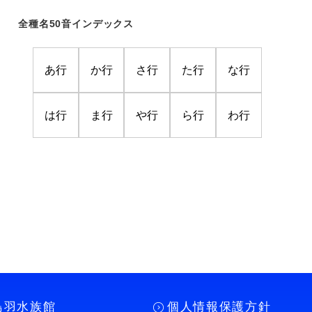
全種名50音インデックス
あ行
か行
さ行
た行
な行
は行
ま行
や行
ら行
わ行
鳥羽水族館
個人情報保護方針