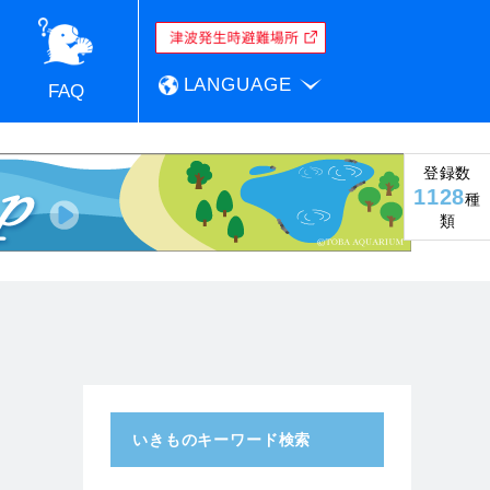
LANGUAGE
FAQ
登録数
1128
種
類
いきものキーワード検索