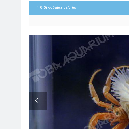
学名:
Stylobates calcifer
Next