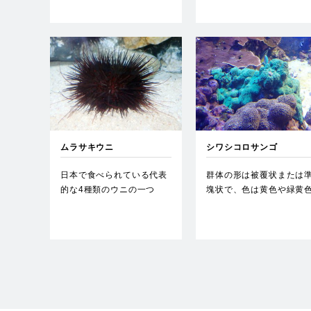
る大…
ムラサキウニ
シワシコロサンゴ
日本で食べられている代表
群体の形は被覆状または
的な4種類のウニの一つ
塊状で、色は黄色や緑黄
で、生殖腺が食用となる。
など変化に富む。うね状
主に海…
壁が…