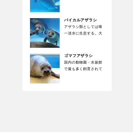
い。ジュゴンと同じく
草食性の海獣で、絶
滅…
バイカルアザラシ
アザラシ類としては唯
一淡水に生息する。大
きな目が特徴で、生ま
れた子供は全身が白
い…
ゴマフアザラシ
国内の動物園・水族館
で最も多く飼育されて
いる種類のアザラシ。
体は薄い灰色で、多
数…