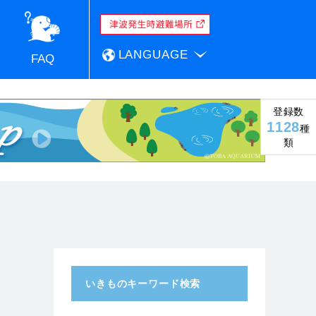
LANGUAGE
FAQ
登録数
1128
種
類
いきものキーワード検索