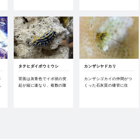
タテヒダイボウミウシ
カンザシヤドカリ
準
背面は灰青色でイボ状の突
カンザシゴカイの仲間がつ
色
起が縦に連なり、複数の隆
くった石灰質の棲管に住
の
起線となっている。…
み、顔やはさみ脚だけ出し
ている…