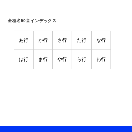
全種名50音インデックス
あ行
か行
さ行
た行
な行
は行
ま行
や行
ら行
わ行