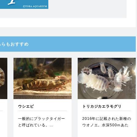
ちらもおすすめ
ウシエビ
トリカジカエラモグリ
、
一般的にブラックタイガー
2016年に記載された新種の
。
と呼ばれている。…
ウオノエ。水深500ｍあた
な
りに生息するトリカジカ…