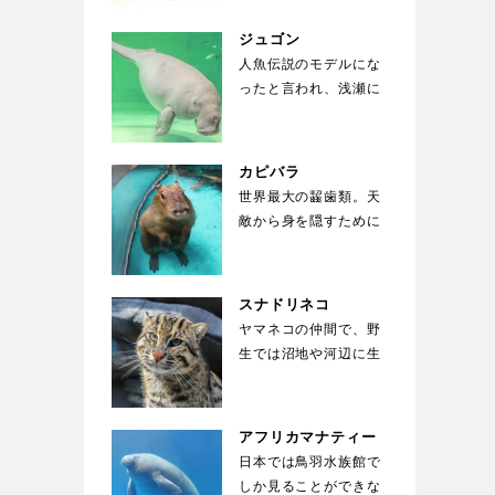
に適した流線形。体
色…
ジュゴン
人魚伝説のモデルにな
ったと言われ、浅瀬に
生える海草を餌にして
いる。世界中でも飼
育…
カピバラ
世界最大の齧歯類。天
敵から身を隠すために
水中に5分以上潜るこ
とができ、顔を出す
の…
スナドリネコ
ヤマネコの仲間で、野
生では沼地や河辺に生
息している。前足の指
の間には、水かきの
様…
アフリカマナティー
日本では鳥羽水族館で
しか見ることができな