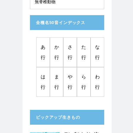
無脊椎動物
全種名50音インデックス
あ
か
さ
た
な
行
行
行
行
行
は
ま
や
ら
わ
行
行
行
行
行
ピックアップ生きもの