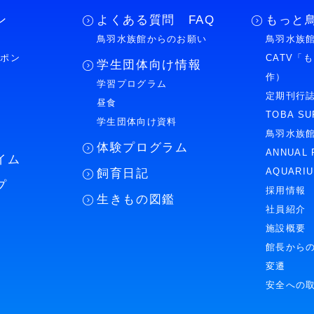
ン
よくある質問 FAQ
もっと
鳥羽水族館からのお願い
鳥羽水族館
ーポン
CATV「
学生団体向け情報
作）
学習プログラム
様
定期刊行
昼食
TOBA SU
学生団体向け資料
鳥羽水族
体験プログラム
ANNUAL 
イム
AQUARI
飼育日記
プ
採用情報
生きもの図鑑
社員紹介
施設概要
館長から
変遷
安全への