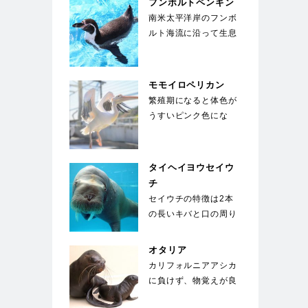
フンボルトペンギン
南米太平洋岸のフンボ
ルト海流に沿って生息
することからこの名が
ついた。胸に黒い帯
が…
モモイロペリカン
繁殖期になると体色が
うすいピンク色にな
る。ペリカンの中では
大型種で翼を広げると
2…
タイヘイヨウセイウ
チ
セイウチの特徴は2本
の長いキバと口の周り
の400～500本のヒ
ゲ。キバは上顎の犬…
オタリア
カリフォルニアアシカ
に負けず、物覚えが良
い。体は水中を泳ぐの