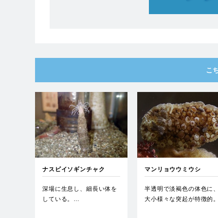
こ
ナスビイソギンチャク
マンリョウウミウシ
深場に生息し、細長い体を
半透明で淡褐色の体色に
している。…
大小様々な突起が特徴的
体長が１０ｃｍ以上にも