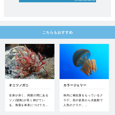
こちらもおすすめ
オニツノガニ
カラージェリー
全身が赤く、両眼の間にある
体内に褐虫藻をもっているク
ツノ(額角)が長く伸びてい
ラゲ。色や姿形から水族館で
る。海藻を体表につけてカ…
人気のクラゲ。…