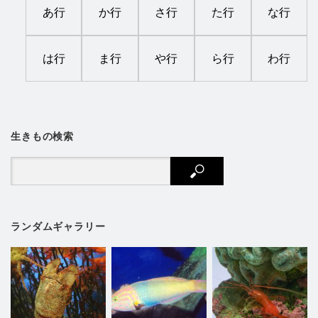
あ行
か行
さ行
た行
な行
は行
ま行
や行
ら行
わ行
生きもの検索
ランダムギャラリー