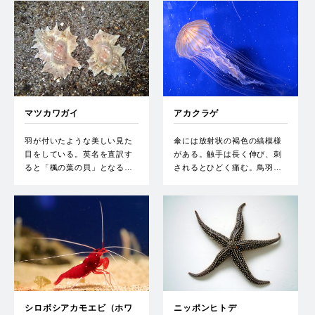
マツカワガイ
アカクラゲ
羽が付いたような美しい見た
傘には放射状の褐色の縞模様
目をしている。英名を直訳す
がある。触手は長く伸び、刺
ると「楓の葉の貝」となる…
されるとひどく痛む。鳥羽…
シロボシアカモエビ（ホワ
ニッポンヒトデ