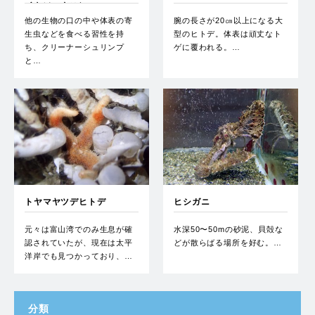
イトソックス）
他の生物の口の中や体表の寄
腕の長さが20㎝以上になる大
生虫などを食べる習性を持
型のヒトデ。体表は頑丈なト
ち、クリーナーシュリンプ
ゲに覆われる。…
と…
トヤマヤツデヒトデ
ヒシガニ
元々は富山湾でのみ生息が確
水深50〜50mの砂泥、貝殻な
認されていたが、現在は太平
どが散らばる場所を好む。…
洋岸でも見つかっており、…
分類