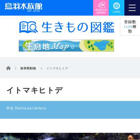
登録数
種
1128
類
ホーム
無脊椎動物
イトマキヒトデ
イトマキヒトデ
学名:
Patiria pectinifera