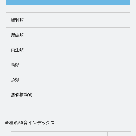
哺乳類
爬虫類
両生類
鳥類
魚類
無脊椎動物
全種名50音インデックス