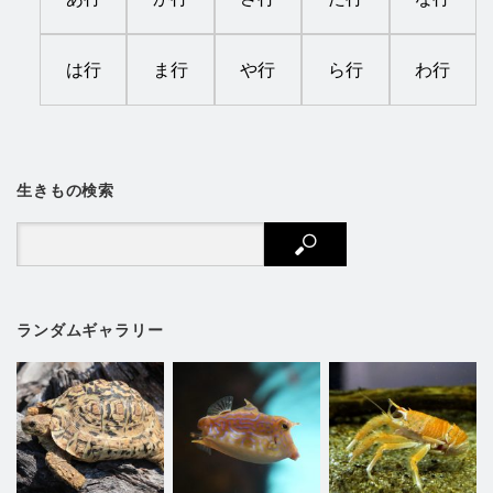
は行
ま行
や行
ら行
わ行
生きもの検索
ランダムギャラリー