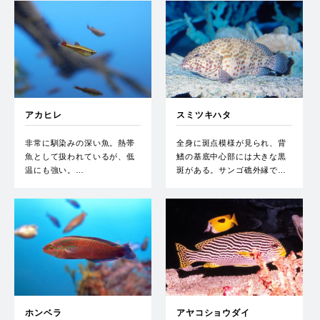
アカヒレ
スミツキハタ
非常に馴染みの深い魚。熱帯
全身に斑点模様が見られ、背
魚として扱われているが、低
鰭の基底中心部には大きな黒
温にも強い。…
斑がある。サンゴ礁外縁で…
ホンベラ
アヤコショウダイ