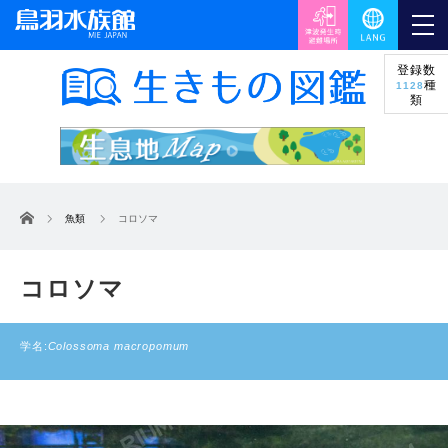
登録数
種
1128
類
ホーム
魚類
コロソマ
コロソマ
学名:
Colossoma macropomum