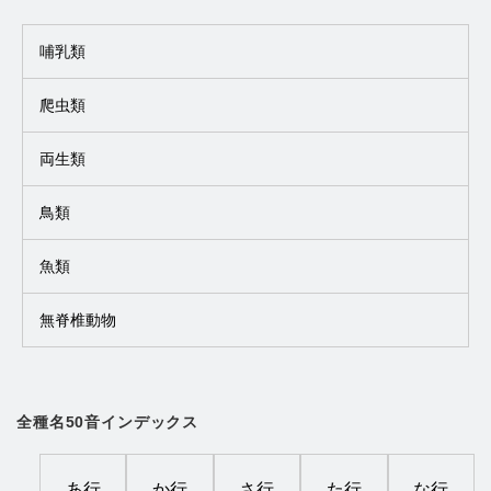
哺乳類
爬虫類
両生類
鳥類
魚類
無脊椎動物
全種名50音インデックス
あ行
か行
さ行
た行
な行