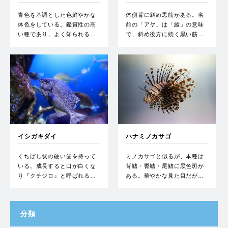
青色を基調とした色鮮やかな
体側背に斜め黒筋がある。名
体色をしている。鑑賞性の高
前の「アヤ」は「綾」の意味
い種であり、よく知られる…
で、斜め後方に続く黒い筋…
イシガキダイ
ハナミノカサゴ
くちばし状の硬い歯を持って
ミノカサゴと似るが、本種は
いる。成長すると口が白くな
背鰭・臀鰭・尾鰭に黒色斑が
り『クチジロ』と呼ばれる…
ある。華やかな見た目だが…
分類