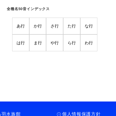
全種名50音インデックス
あ行
か行
さ行
た行
な行
は行
ま行
や行
ら行
わ行
鳥羽水族館
個人情報保護方針