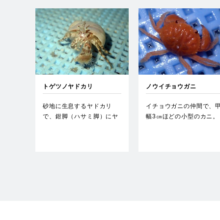
トゲツノヤドカリ
ノウイチョウガニ
砂地に生息するヤドカリ
イチョウガニの仲間で、
で、鉗脚（ハサミ脚）にヤ
幅3㎝ほどの小型のカニ。
ドカリコテイソギンチャク
背面の模様が「脳」に見
を付着…
るこ…