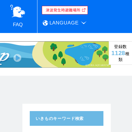
LANGUAGE
FAQ
登録数
1128
種
類
いきものキーワード検索