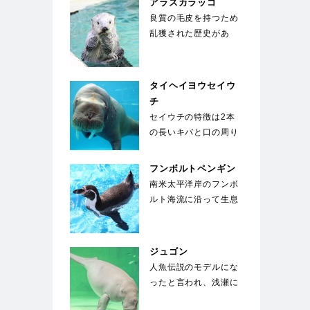
アラスカラッコ
良質の毛皮を持つため
乱獲された歴史があ
る。海面で仰向けにな
り、お腹の上に置いた
石…
タイヘイヨウセイウ
チ
セイウチの特徴は2本
の長いキバと口の周り
の400～500本のヒ
ゲ。キバは上顎の犬…
フンボルトペンギン
南米太平洋岸のフンボ
ルト海流に沿って生息
することからこの名が
ついた。胸に黒い帯
が…
ジュゴン
人魚伝説のモデルにな
ったと言われ、浅瀬に
生える海草を餌にして