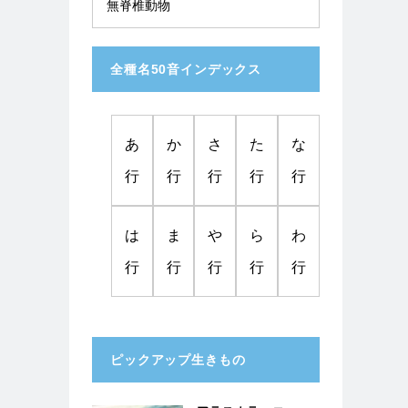
無脊椎動物
全種名50音インデックス
あ
か
さ
た
な
行
行
行
行
行
は
ま
や
ら
わ
行
行
行
行
行
ピックアップ生きもの