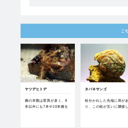
こ
ヤツデヒトデ
タバネサンゴ
腕の本数は変異が多く、8
枝分かれした先端に莢が
本以外にも7本や10本腕を
り、この枝が互いに隣接
もつものもある。腕の根元
た群体を作る。鮮やかな
は…
色の…