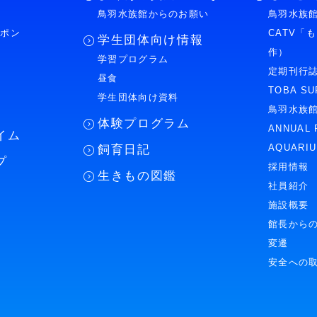
鳥羽水族館からのお願い
鳥羽水族館
ーポン
CATV「
学生団体向け情報
作）
学習プログラム
様
定期刊行
昼食
TOBA SU
学生団体向け資料
鳥羽水族
体験プログラム
ANNUAL 
イム
AQUARI
飼育日記
プ
採用情報
生きもの図鑑
社員紹介
施設概要
館長から
変遷
安全への