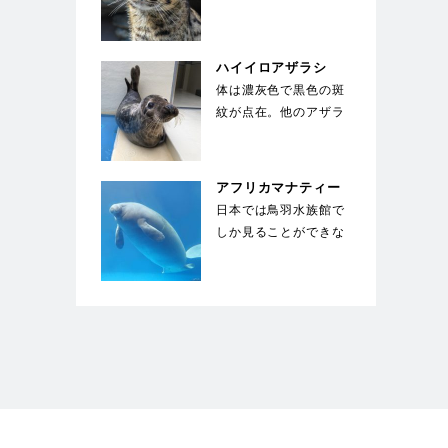
息している。前足の指
の間には、水かきの
様…
ハイイロアザラシ
体は濃灰色で黒色の斑
紋が点在。他のアザラ
シとは違い、馬のよう
な長い顔が特徴的。
国…
アフリカマナティー
日本では鳥羽水族館で
しか見ることができな
い。ジュゴンと同じく
草食性の海獣で、絶
滅…