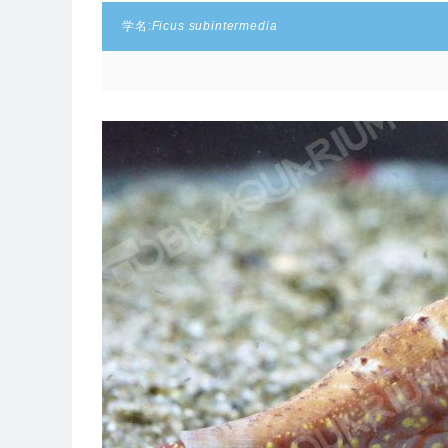
学名:
Ficus subintermedia