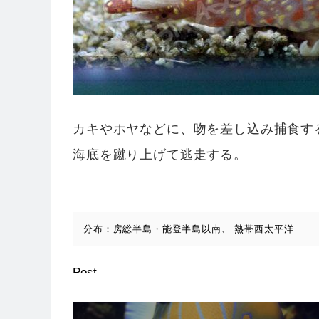
カキやホヤなどに、吻を差し込み捕食す
海底を蹴り上げて逃走する。
分布：房総半島・能登半島以南、 熱帯西太平洋
Post