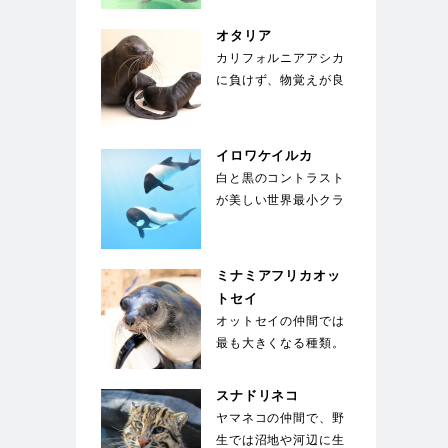
いる。世界中でも飼
育…
オタリア
カリフォルニアアシカ
に負けず、物覚えが良
い。体は水中を泳ぐの
に適した流線形。体
色…
イロワケイルカ
白と黒のコントラスト
が美しい世界最小クラ
スのイルカ。胸鰭前縁
にギザギザした小突
起…
ミナミアフリカオッ
トセイ
オットセイの仲間では
最も大きくなる種類。
体を覆う剛毛の下には
綿毛のような下毛が
スナドリネコ
密…
ヤマネコの仲間で、野
生では沼地や河辺に生