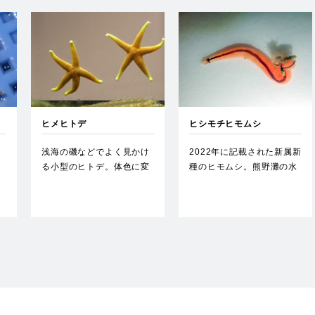
ヒメヒトデ
ヒシモチヒモムシ
甲
浅海の磯などでよく見かけ
2022年に記載された新属新
る小型のヒトデ。体色に変
種のヒモムシ。熊野灘の水
え
異が多い。春夏の繁殖時に
深100-200ｍあたり…
メス…