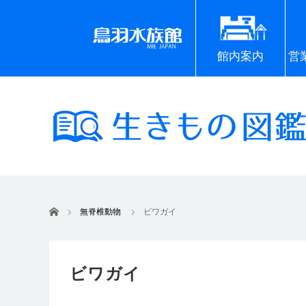
館内案内
営
ホーム
無脊椎動物
ビワガイ
ビワガイ