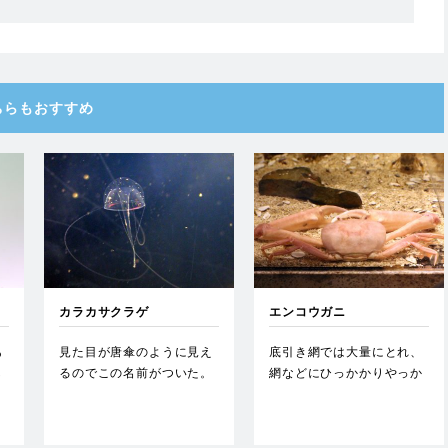
ちらもおすすめ
カラカサクラゲ
エンコウガニ
あ
見た目が唐傘のように見え
底引き網では大量にとれ、
し
るのでこの名前がついた。
網などにひっかかりやっか
緑
中心から口柄が伸び、その
いな存在。…
先に…