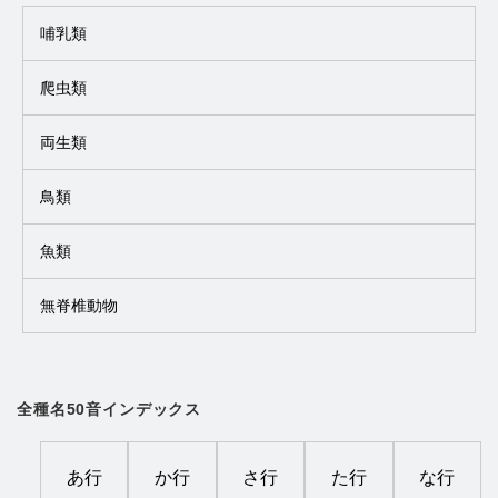
哺乳類
爬虫類
両生類
鳥類
魚類
無脊椎動物
全種名50音インデックス
あ行
か行
さ行
た行
な行