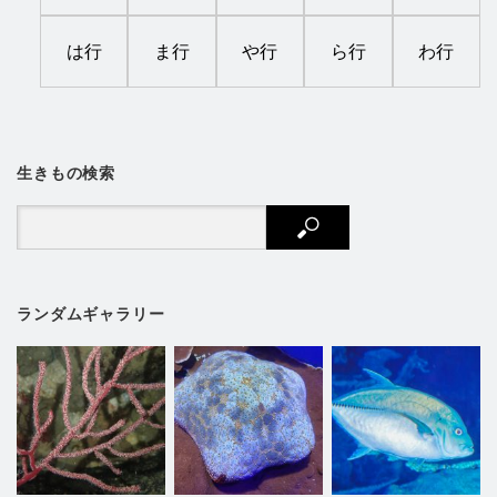
は行
ま行
や行
ら行
わ行
生きもの検索
ランダムギャラリー