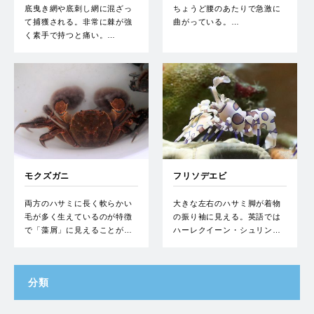
底曳き網や底刺し網に混ざっ
ちょうど腰のあたりで急激に
て捕獲される。非常に棘が強
曲がっている。…
く素手で持つと痛い。…
モクズガニ
フリソデエビ
両方のハサミに長く軟らかい
大きな左右のハサミ脚が着物
毛が多く生えているのが特徴
の振り袖に見える。英語では
で「藻屑」に見えることが…
ハーレクイーン・シュリン…
分類