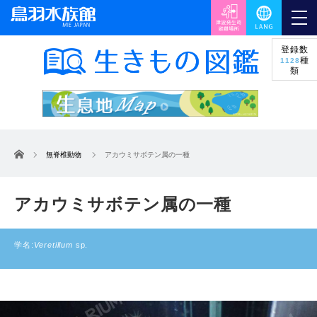
登録数
種
1128
類
ホーム
無脊椎動物
アカウミサボテン属の一種
アカウミサボテン属の一種
学名:
Veretillum
sp.