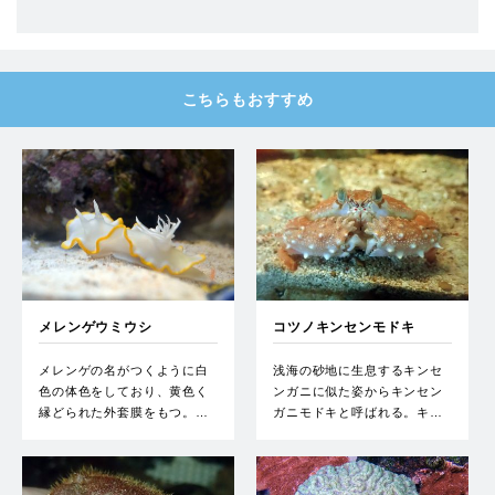
こちらもおすすめ
メレンゲウミウシ
コツノキンセンモドキ
メレンゲの名がつくように白
浅海の砂地に生息するキンセ
色の体色をしており、黄色く
ンガニに似た姿からキンセン
縁どられた外套膜をもつ。…
ガニモドキと呼ばれる。キ…