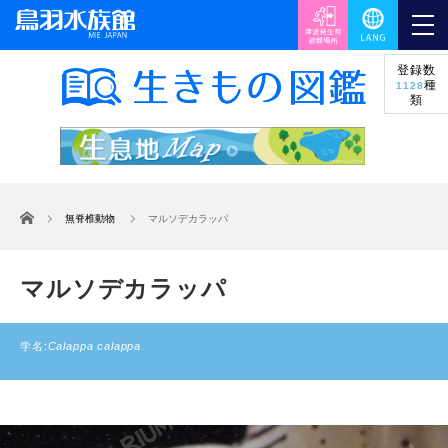
登録数
種
1128
類
ホーム
無脊椎動物
マルソデカラッパ
マルソデカラッパ
学名:
Calappa calappa