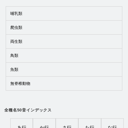
哺乳類
爬虫類
両生類
鳥類
魚類
無脊椎動物
全種名50音インデックス
あ行
か行
さ行
た行
な行