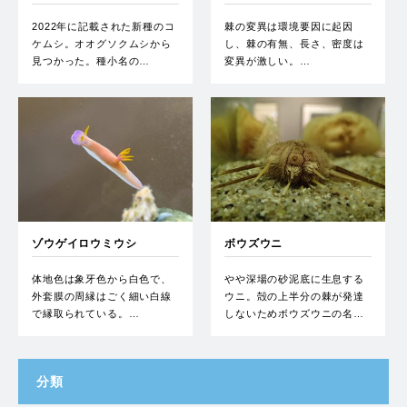
2022年に記載された新種のコ
棘の変異は環境要因に起因
ケムシ。オオグソクムシから
し、棘の有無、長さ、密度は
見つかった。種小名の…
変異が激しい。…
ゾウゲイロウミウシ
ボウズウニ
体地色は象牙色から白色で、
やや深場の砂泥底に生息する
外套膜の周縁はごく細い白線
ウニ。殻の上半分の棘が発達
で縁取られている。…
しないためボウズウニの名…
分類