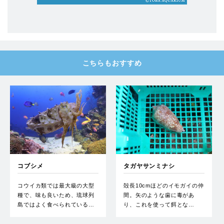
こちらもおすすめ
コブシメ
タガヤサンミナシ
コウイカ類では最大級の大型
殻長10cmほどのイモガイの仲
種で、味も良いため、琉球列
間。矢のような歯に毒があ
島ではよく食べられている…
り、これを使って餌とな…