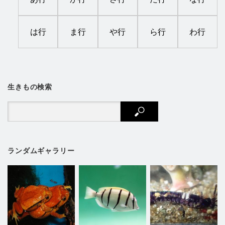
は行
ま行
や行
ら行
わ行
生きもの検索
ランダムギャラリー