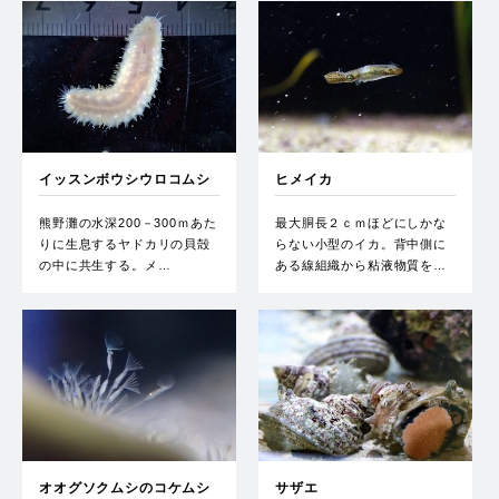
イッスンボウシウロコムシ
ヒメイカ
熊野灘の水深200－300ｍあた
最大胴長２ｃｍほどにしかな
りに生息するヤドカリの貝殻
らない小型のイカ。背中側に
の中に共生する。メ…
ある線組織から粘液物質を…
オオグソクムシのコケムシ
サザエ