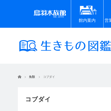
館内案内
営
ホーム
魚類
コブダイ
コブダイ