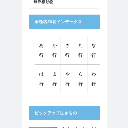
無脊椎動物
全種名50音インデックス
あ
か
さ
た
な
行
行
行
行
行
は
ま
や
ら
わ
行
行
行
行
行
ピックアップ生きもの