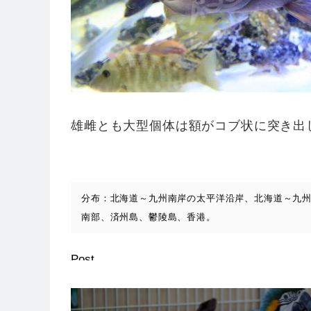
雄雌とも大型個体は額がコブ状に突き出
分布：北海道～九州南岸の太平洋沿岸、北海道～九
南部、済州島、鬱陵島、香港。
Post