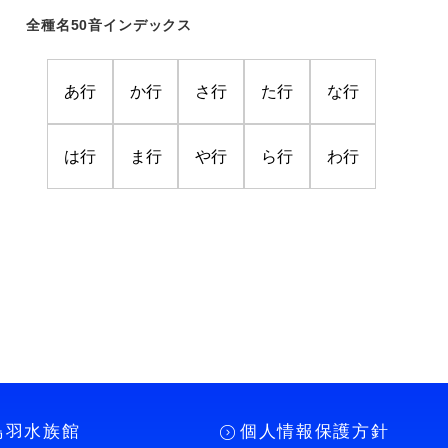
全種名50音インデックス
あ行
か行
さ行
た行
な行
は行
ま行
や行
ら行
わ行
鳥羽水族館
個人情報保護方針