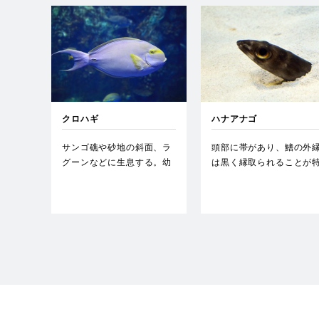
クロハギ
ハナアナゴ
サンゴ礁や砂地の斜面、ラ
頭部に帯があり、鰭の外
グーンなどに生息する。幼
は黒く縁取られることが
魚は沿岸の浅い濁った水域
徴で、夜行性の魚。…
を、…