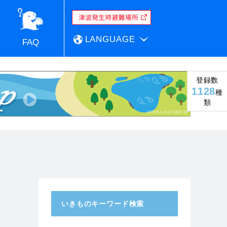
LANGUAGE
FAQ
登録数
1128
種
類
いきものキーワード検索