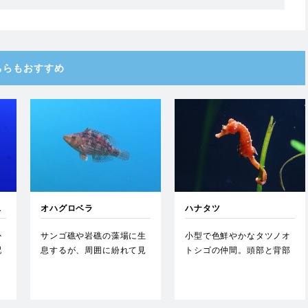
ちらもおすすめ
ス
オハグロベラ
ハナタツ
か
サンゴ礁や岩礁の藻場に生
小型で色鮮やかなタツノオ
配
息するが、周囲に紛れて見
トシゴの仲間。頭部と背部
つけにくい。オスは縄張り
に鹿角状の皮弁を持ち、眼
意識…
上に…