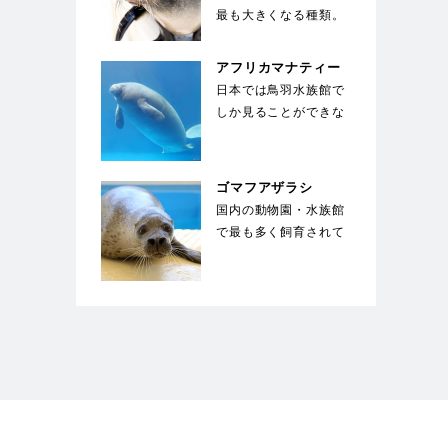
最も大きくなる種類。
体を覆う剛毛の下には
綿毛のような下毛が
アフリカマナティー
密…
日本では鳥羽水族館で
しか見ることができな
い。ジュゴンと同じく
草食性の海獣で、絶
滅…
ゴマフアザラシ
国内の動物園・水族館
で最も多く飼育されて
いる種類のアザラシ。
体は薄い灰色で、多
数…