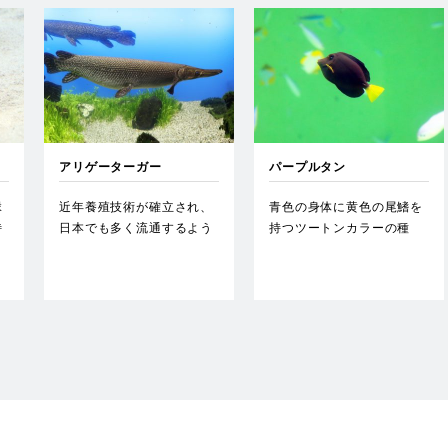
アリゲーターガー
パープルタン
縁
近年養殖技術が確立され、
青色の身体に黄色の尾鰭を
特
日本でも多く流通するよう
持つツートンカラーの種
になった。現地では最大
で、未だ日本では見つかっ
3.5…
ていな…