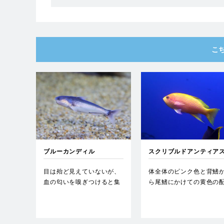
こ
ブルーカンディル
スクリブルドアンティア
目は殆ど見えていないが、
体全体のピンク色と背鰭
血の匂いを嗅ぎつけると集
ら尾鰭にかけての黄色の
団で獲物に襲いかかる。…
色が鮮やかである。…