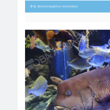
学名:
Semicossyphus reticulatus