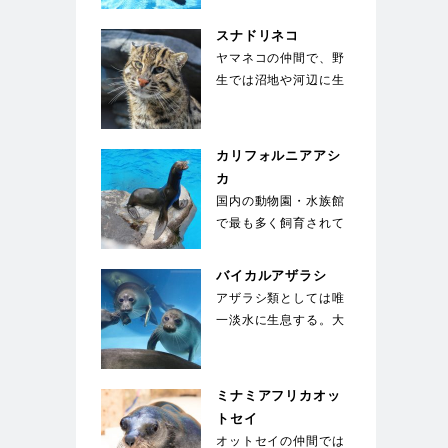
ついた。胸に黒い帯
が…
スナドリネコ
ヤマネコの仲間で、野
生では沼地や河辺に生
息している。前足の指
の間には、水かきの
様…
カリフォルニアアシ
カ
国内の動物園・水族館
で最も多く飼育されて
いる種類のアシカ。運
動能力が高く俊敏な
バイカルアザラシ
動…
アザラシ類としては唯
一淡水に生息する。大
きな目が特徴で、生ま
れた子供は全身が白
い…
ミナミアフリカオッ
トセイ
オットセイの仲間では