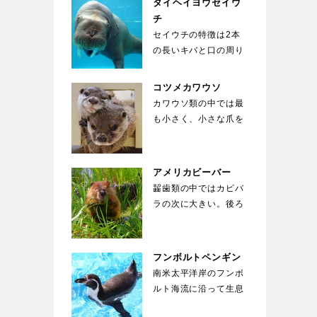
タイヘイヨウセイウ
チ
セイウチの特徴は2本
の長いキバと口の周り
の400～500本のヒ
ゲ。キバは上顎の犬…
コツメカワウソ
カワウソ類の中では最
も小さく、小さな爪を
していることが種名の
由来。手先が器用で
餌…
アメリカビーバー
齧歯類の中ではカピバ
ラの次に大きい。後ろ
足に水かきがついてお
り、オール状の尾を
使…
フンボルトペンギン
南米太平洋岸のフンボ
ルト海流に沿って生息
することからこの名が