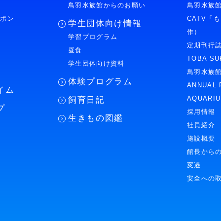
鳥羽水族館からのお願い
鳥羽水族館
ーポン
CATV「
学生団体向け情報
作）
学習プログラム
様
定期刊行
昼食
TOBA SU
学生団体向け資料
鳥羽水族
体験プログラム
ANNUAL 
イム
AQUARI
飼育日記
プ
採用情報
生きもの図鑑
社員紹介
施設概要
館長から
変遷
安全への