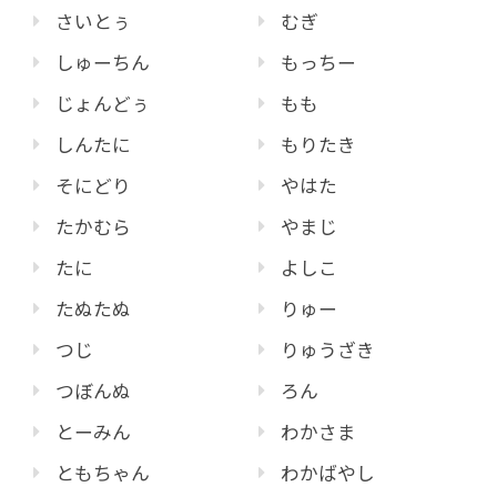
さいとぅ
むぎ
しゅーちん
もっちー
じょんどぅ
もも
しんたに
もりたき
そにどり
やはた
たかむら
やまじ
たに
よしこ
たぬたぬ
りゅー
つじ
りゅうざき
つぼんぬ
ろん
とーみん
わかさま
ともちゃん
わかばやし