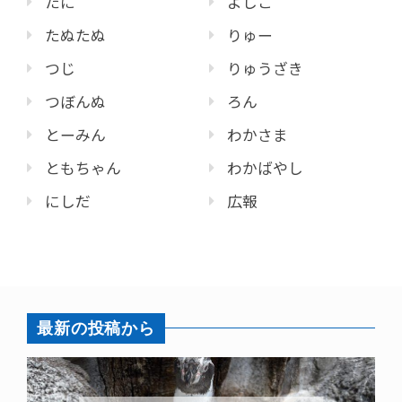
たに
よしこ
たぬたぬ
りゅー
つじ
りゅうざき
つぼんぬ
ろん
とーみん
わかさま
ともちゃん
わかばやし
にしだ
広報
最新の投稿から