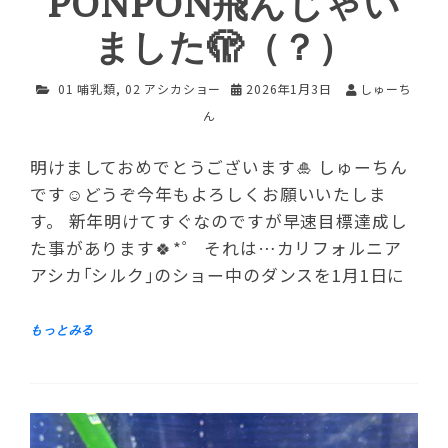
PONPON飛んじゃい
ました🫣（？）
01 哺乳類
,
02 アシカショー
2026年1月3日
しゅーち
ん
明けましておめでとうございます🎍 しゅーちん
です☺︎どうぞ今年もよろしくお願いいたしま
す。 新年明けてすぐなのですが早速目標達成し
た事があります🍀*゜ それは…カリフォルニア
アシカ｢シルク｣のショー中のダンスを1月1日に