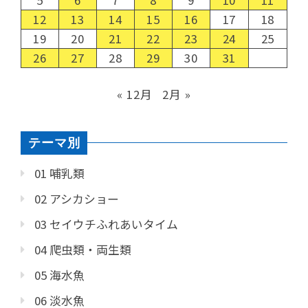
5
6
7
8
9
10
11
12
13
14
15
16
17
18
19
20
21
22
23
24
25
26
27
28
29
30
31
« 12月
2月 »
テーマ別
01 哺乳類
02 アシカショー
03 セイウチふれあいタイム
04 爬虫類・両生類
05 海水魚
06 淡水魚