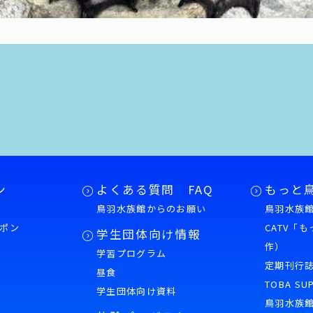
ン
よくある質問 FAQ
もっと
鳥羽水族館からのお願い
鳥羽水族館
ポン
CATV「
学生団体向け情報
作）
学習プログラム
様
定期刊行
昼食
TOBA SU
学生団体向け資料
鳥羽水族