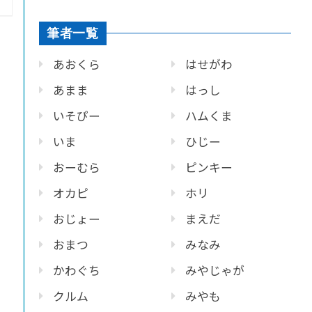
筆者一覧
あおくら
はせがわ
あまま
はっし
いそぴー
ハムくま
いま
ひじー
おーむら
ピンキー
オカピ
ホリ
おじょー
まえだ
おまつ
みなみ
かわぐち
みやじゃが
クルム
みやも