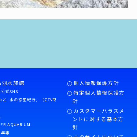
鳥羽水族館
個人情報保護方針
公式SNS
特定個人情報保護方
もっと! 水の惑星紀行」（ZTV制
針
カスタマーハラスメ
誌
ントに対する基本方
PER AQUARIUM
針
館年報