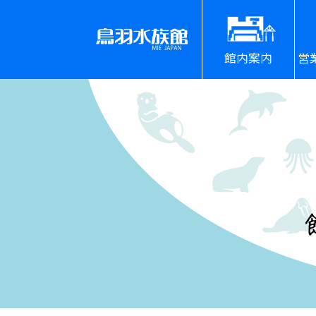
館内案内
営