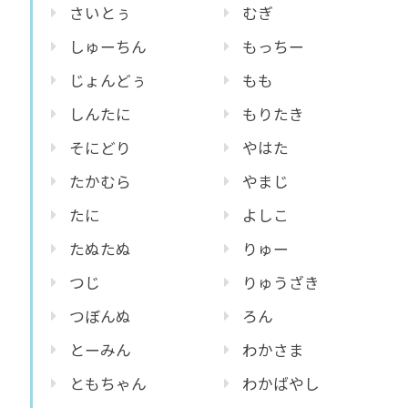
さいとぅ
むぎ
しゅーちん
もっちー
じょんどぅ
もも
しんたに
もりたき
そにどり
やはた
たかむら
やまじ
たに
よしこ
たぬたぬ
りゅー
つじ
りゅうざき
つぼんぬ
ろん
とーみん
わかさま
ともちゃん
わかばやし