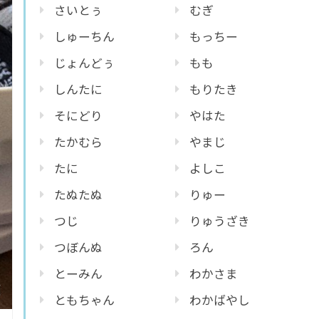
さいとぅ
むぎ
しゅーちん
もっちー
じょんどぅ
もも
しんたに
もりたき
そにどり
やはた
たかむら
やまじ
たに
よしこ
たぬたぬ
りゅー
つじ
りゅうざき
つぼんぬ
ろん
とーみん
わかさま
ともちゃん
わかばやし