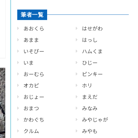
筆者一覧
あおくら
はせがわ
あまま
はっし
いそぴー
ハムくま
いま
ひじー
おーむら
ピンキー
オカピ
ホリ
おじょー
まえだ
おまつ
みなみ
かわぐち
みやじゃが
クルム
みやも