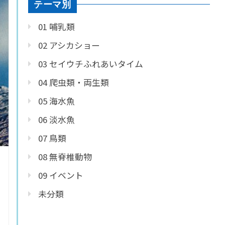
テーマ別
01 哺乳類
02 アシカショー
03 セイウチふれあいタイム
04 爬虫類・両生類
05 海水魚
06 淡水魚
07 鳥類
08 無脊椎動物
09 イベント
未分類