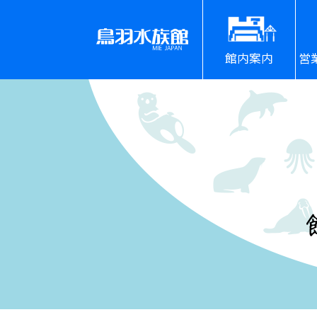
館内案内
営