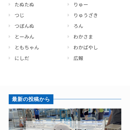
たぬたぬ
りゅー
つじ
りゅうざき
つぼんぬ
ろん
とーみん
わかさま
ともちゃん
わかばやし
にしだ
広報
最新の投稿から