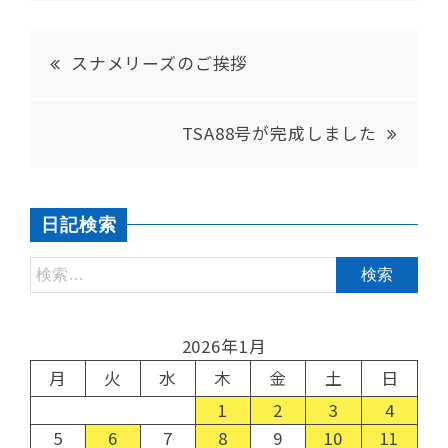
スナメリーズのご挨拶
TSA88号が完成しました
日記検索
2026年1月
月
火
水
木
金
土
日
1
2
3
4
5
6
7
8
9
10
11