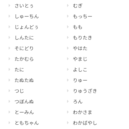
さいとぅ
むぎ
しゅーちん
もっちー
じょんどぅ
もも
しんたに
もりたき
そにどり
やはた
たかむら
やまじ
たに
よしこ
たぬたぬ
りゅー
つじ
りゅうざき
つぼんぬ
ろん
とーみん
わかさま
ともちゃん
わかばやし