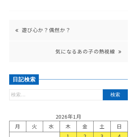
遊び心か？偶然か？
気になるあの子の熱視線
日記検索
2026年1月
月
火
水
木
金
土
日
1
2
3
4