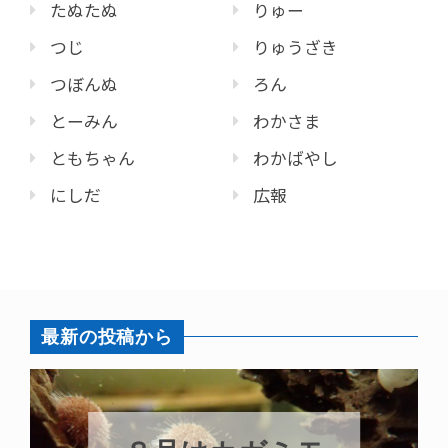
たぬたぬ
りゅー
つじ
りゅうざき
つぼんぬ
ろん
とーみん
わかさま
ともちゃん
わかばやし
にしだ
広報
最新の投稿から