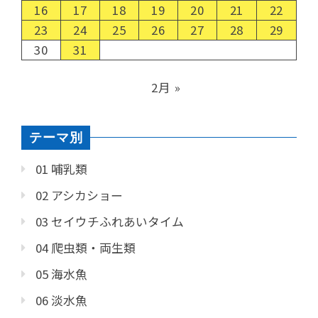
16
17
18
19
20
21
22
23
24
25
26
27
28
29
30
31
2月 »
テーマ別
01 哺乳類
02 アシカショー
03 セイウチふれあいタイム
04 爬虫類・両生類
05 海水魚
06 淡水魚