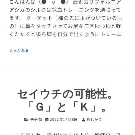
こんばんは（●＾o＾●） 最近カリフォルニア
アシカのシルクは採血トレーニングを頑張って
ます。 ターゲット〔棒の先に玉がついているも
の〕に鼻をタッチさせてお尻を三回ﾄﾝﾄﾝﾄﾝと軽
くたたくと後ろ脚を自分で出すようにトレーニ
セイウチの可能性。
「Ｇ」と「Ｋ」。
未分類
2012年1月28日
あしかり
こんばんわ 焼肉はカルビより、断然ロース