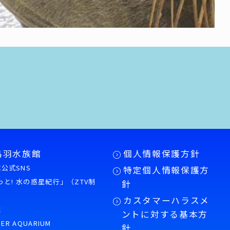
鳥羽水族館
個人情報保護方針
公式SNS
特定個人情報保護方
もっと! 水の惑星紀行」（ZTV制
針
カスタマーハラスメ
誌
ントに対する基本方
PER AQUARIUM
針