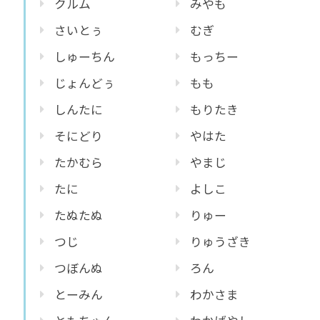
クルム
みやも
さいとぅ
むぎ
しゅーちん
もっちー
じょんどぅ
もも
しんたに
もりたき
そにどり
やはた
たかむら
やまじ
たに
よしこ
たぬたぬ
りゅー
つじ
りゅうざき
つぼんぬ
ろん
とーみん
わかさま