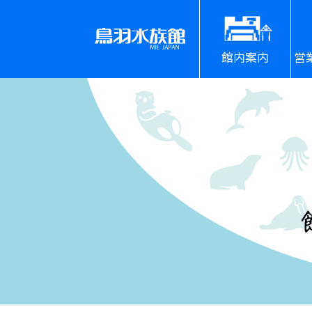
館内案内
営