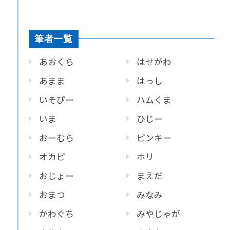
筆者一覧
あおくら
はせがわ
あまま
はっし
いそぴー
ハムくま
いま
ひじー
おーむら
ピンキー
オカピ
ホリ
おじょー
まえだ
おまつ
みなみ
かわぐち
みやじゃが