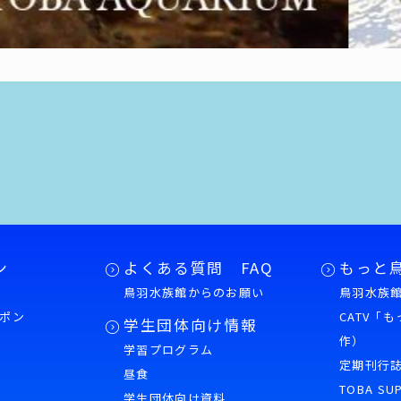
ン
よくある質問 FAQ
もっと
鳥羽水族館からのお願い
鳥羽水族館
ポン
CATV「
学生団体向け情報
作）
学習プログラム
様
定期刊行
昼食
TOBA SU
学生団体向け資料