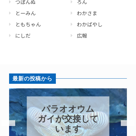
つぼんぬ
ろん
とーみん
わかさま
ともちゃん
わかばやし
にしだ
広報
最新の投稿から
パラオオウム
ガイが交接して
います