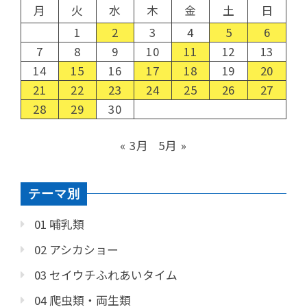
月
火
水
木
金
土
日
1
2
3
4
5
6
7
8
9
10
11
12
13
14
15
16
17
18
19
20
21
22
23
24
25
26
27
28
29
30
« 3月
5月 »
テーマ別
01 哺乳類
02 アシカショー
03 セイウチふれあいタイム
04 爬虫類・両生類