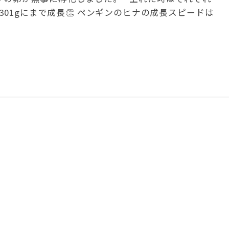
、②301gにまで成長👏 ペンギンのヒナの成長スピードは