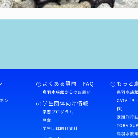
ン
よくある質問 FAQ
もっと
鳥羽水族館からのお願い
鳥羽水族館
ポン
CATV「
学生団体向け情報
作）
学習プログラム
様
定期刊行
昼食
TOBA SU
学生団体向け資料
鳥羽水族