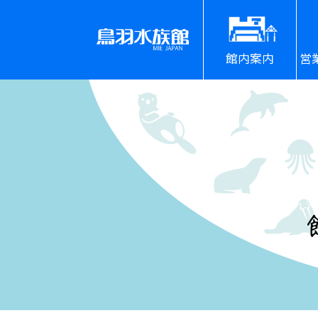
館内案内
営