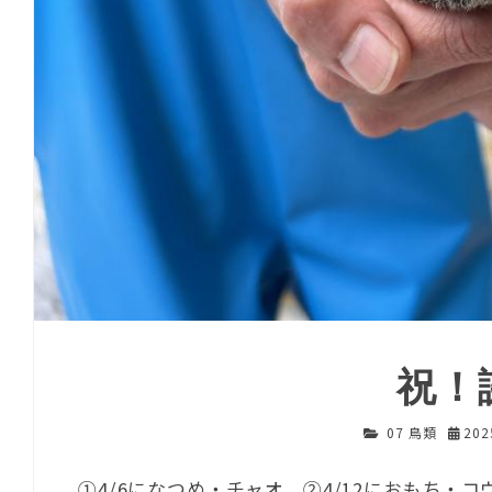
祝！
07 鳥類
20
①4/6になつめ・チャオ、②4/12におもち