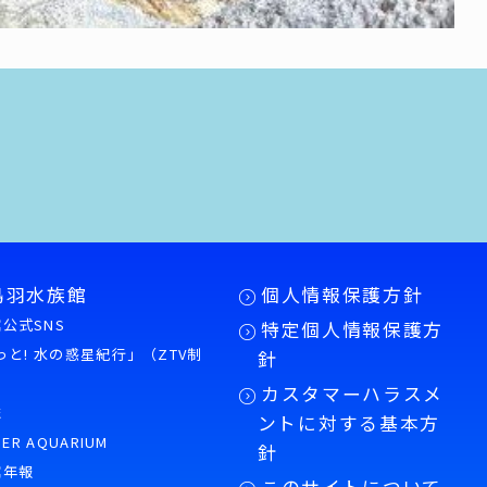
鳥羽水族館
個人情報保護方針
公式SNS
特定個人情報保護方
もっと! 水の惑星紀行」（ZTV制
針
カスタマーハラスメ
誌
ントに対する基本方
PER AQUARIUM
針
館年報