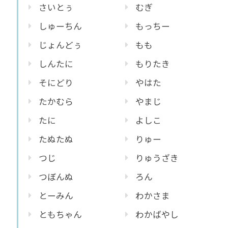
さいとぅ
むぎ
しゅーちん
もっちー
じょんどぅ
もも
しんたに
もりたき
そにどり
やはた
たかむら
やまじ
たに
よしこ
たぬたぬ
りゅー
つじ
りゅうざき
つぼんぬ
ろん
とーみん
わかさま
ともちゃん
わかばやし