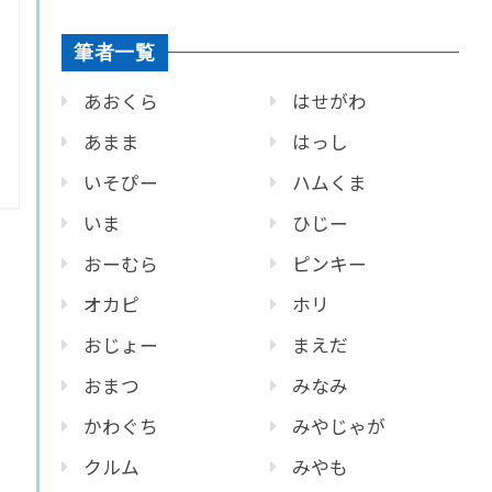
筆者一覧
あおくら
はせがわ
あまま
はっし
いそぴー
ハムくま
いま
ひじー
おーむら
ピンキー
オカピ
ホリ
おじょー
まえだ
おまつ
みなみ
かわぐち
みやじゃが
クルム
みやも