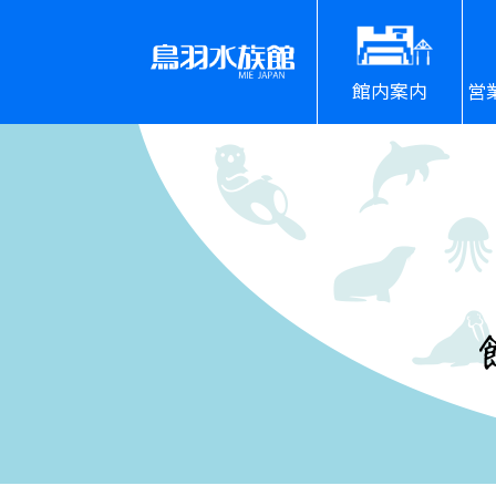
館内案内
営