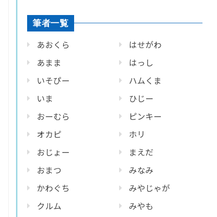
筆者一覧
あおくら
はせがわ
あまま
はっし
いそぴー
ハムくま
いま
ひじー
おーむら
ピンキー
オカピ
ホリ
おじょー
まえだ
おまつ
みなみ
かわぐち
みやじゃが
クルム
みやも