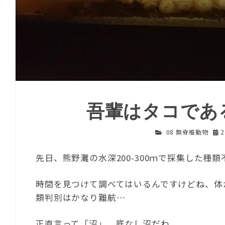
吾輩はタコであ
08 無脊椎動物
先日、熊野灘の水深200-300ｍで採集した種
時間を見つけて調べてはいるんですけどね、体
類判別はかなり難航…
正直言って「沼」、底なし沼だわ。