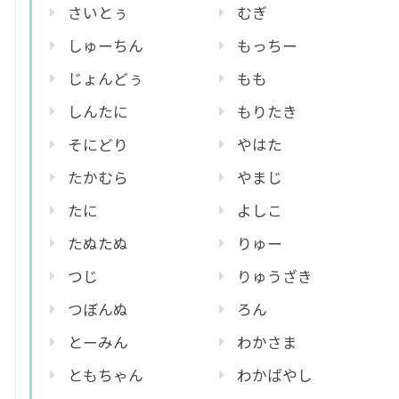
さいとぅ
むぎ
しゅーちん
もっちー
じょんどぅ
もも
しんたに
もりたき
そにどり
やはた
たかむら
やまじ
たに
よしこ
たぬたぬ
りゅー
つじ
りゅうざき
つぼんぬ
ろん
とーみん
わかさま
ともちゃん
わかばやし