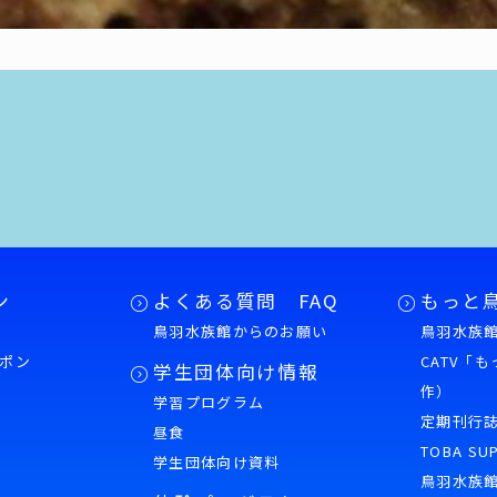
ン
よくある質問 FAQ
もっと
鳥羽水族館からのお願い
鳥羽水族館
ポン
CATV「
学生団体向け情報
作）
学習プログラム
様
定期刊行
昼食
TOBA SU
学生団体向け資料
鳥羽水族