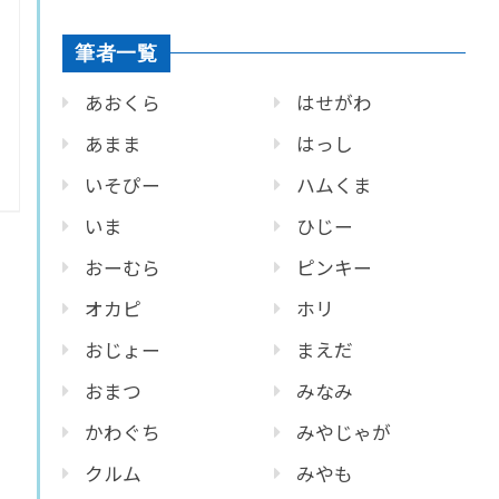
筆者一覧
あおくら
はせがわ
あまま
はっし
いそぴー
ハムくま
いま
ひじー
おーむら
ピンキー
オカピ
ホリ
おじょー
まえだ
おまつ
みなみ
かわぐち
みやじゃが
クルム
みやも