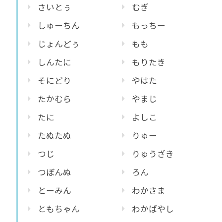
さいとぅ
むぎ
しゅーちん
もっちー
じょんどぅ
もも
しんたに
もりたき
そにどり
やはた
たかむら
やまじ
たに
よしこ
たぬたぬ
りゅー
つじ
りゅうざき
つぼんぬ
ろん
とーみん
わかさま
ともちゃん
わかばやし