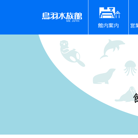
館内案内
営