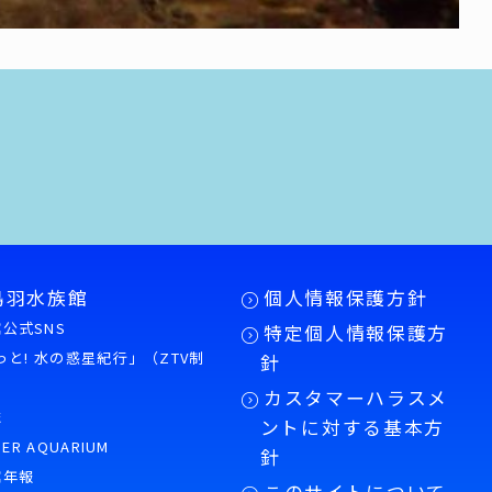
鳥羽水族館
個人情報保護方針
公式SNS
特定個人情報保護方
もっと! 水の惑星紀行」（ZTV制
針
カスタマーハラスメ
誌
ントに対する基本方
PER AQUARIUM
針
館年報