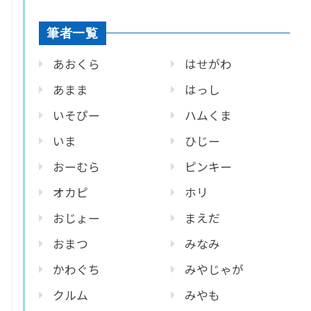
筆者一覧
あおくら
はせがわ
あまま
はっし
いそぴー
ハムくま
いま
ひじー
おーむら
ピンキー
オカピ
ホリ
おじょー
まえだ
おまつ
みなみ
かわぐち
みやじゃが
クルム
みやも