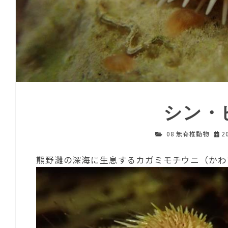
シン・
08 無脊椎動物
2
熊野灘の深海に生息するカガミモチウニ（かわ