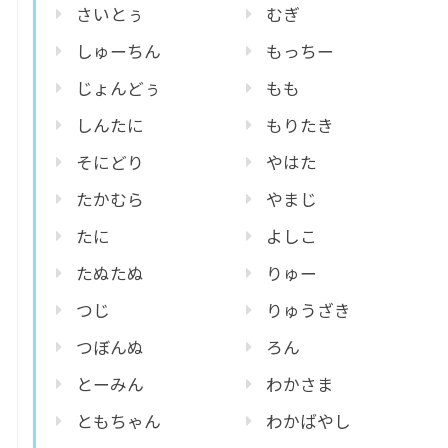
さいとぅ
むぎ
しゅーちん
もっちー
じょんどぅ
もも
しんたに
もりたき
そにどり
やはた
たかむら
やまじ
たに
よしこ
たぬたぬ
りゅー
つじ
りゅうざき
つぼんぬ
ろん
とーみん
わかさま
ともちゃん
わかばやし