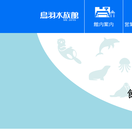
館内案内
営