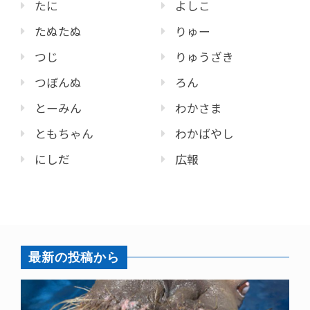
たに
よしこ
たぬたぬ
りゅー
つじ
りゅうざき
つぼんぬ
ろん
とーみん
わかさま
ともちゃん
わかばやし
にしだ
広報
最新の投稿から