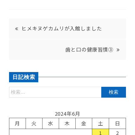
ヒメキヌゲカムリが入館しました
歯と口の健康習慣③
日記検索
2024年6月
月
火
水
木
金
土
日
1
2