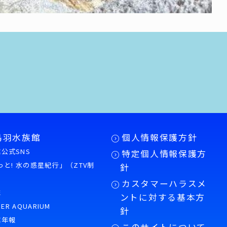
鳥羽水族館
個人情報保護方針
公式SNS
特定個人情報保護方
もっと! 水の惑星紀行」（ZTV制
針
カスタマーハラスメ
誌
ントに対する基本方
PER AQUARIUM
針
館年報