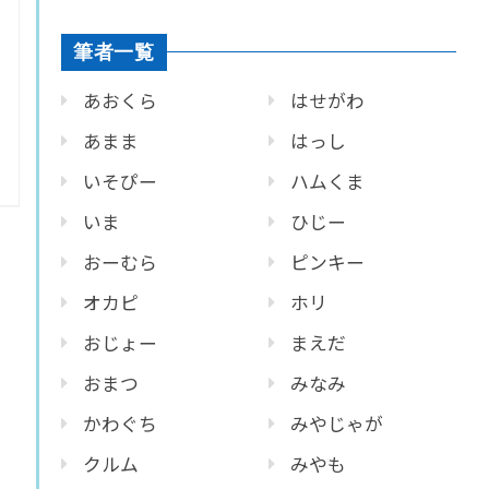
筆者一覧
あおくら
はせがわ
あまま
はっし
いそぴー
ハムくま
いま
ひじー
おーむら
ピンキー
オカピ
ホリ
おじょー
まえだ
おまつ
みなみ
かわぐち
みやじゃが
クルム
みやも