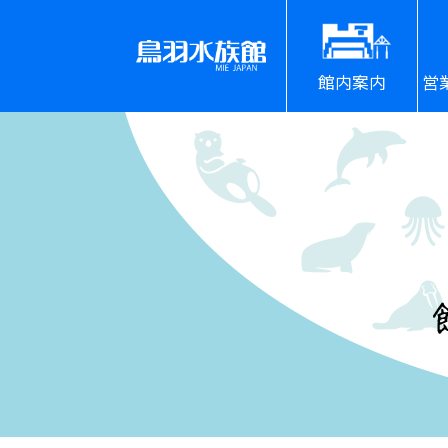
館内案内
営