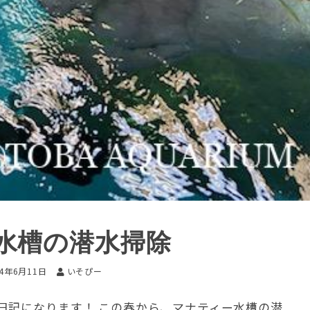
水槽の潜水掃除
24年6月11日
いそぴー
日記になります！ この春から、マナティー水槽の潜