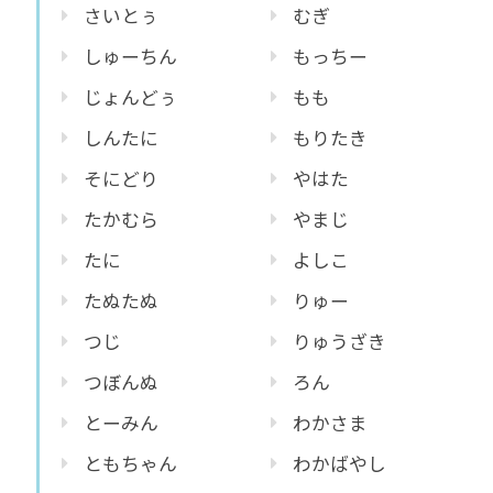
さいとぅ
むぎ
しゅーちん
もっちー
じょんどぅ
もも
しんたに
もりたき
そにどり
やはた
たかむら
やまじ
たに
よしこ
たぬたぬ
りゅー
つじ
りゅうざき
つぼんぬ
ろん
とーみん
わかさま
ともちゃん
わかばやし