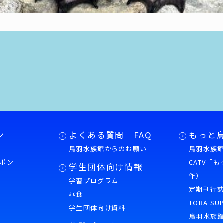
ン
よくある質問 FAQ
もっと
鳥羽水族館からのお願い
鳥羽水族館
ポン
CATV「
学生団体向け情報
作）
学習プログラム
様
定期刊行
昼食
TOBA SU
学生団体向け資料
鳥羽水族