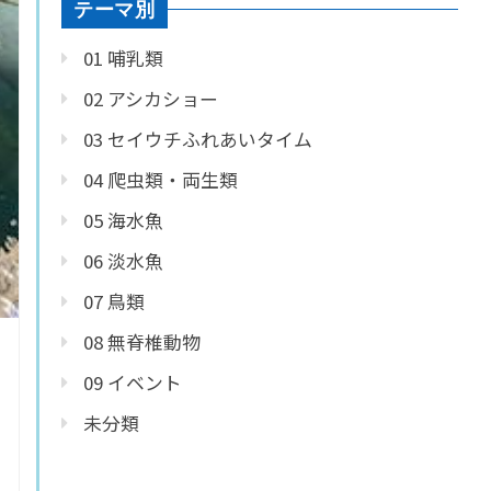
テーマ別
01 哺乳類
02 アシカショー
03 セイウチふれあいタイム
04 爬虫類・両生類
05 海水魚
06 淡水魚
07 鳥類
08 無脊椎動物
09 イベント
未分類