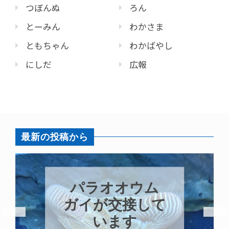
つぼんぬ
ろん
とーみん
わかさま
ともちゃん
わかばやし
にしだ
広報
最新の投稿から
パラオオウム
ガイが交接して
います