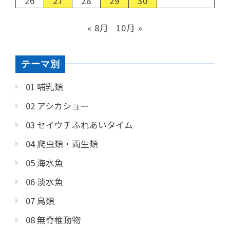
26
27
28
29
30
« 8月
10月 »
テーマ別
01 哺乳類
02 アシカショー
03 セイウチふれあいタイム
04 爬虫類・両生類
05 海水魚
06 淡水魚
07 鳥類
08 無脊椎動物