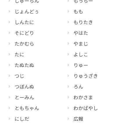
しゅーちん
もっちー
じょんどぅ
もも
しんたに
もりたき
そにどり
やはた
たかむら
やまじ
たに
よしこ
たぬたぬ
りゅー
つじ
りゅうざき
つぼんぬ
ろん
とーみん
わかさま
ともちゃん
わかばやし
にしだ
広報