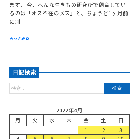
ます。 今、へんな生きもの研究所で飼育してい
るのは「オス不在のメス」と、ちょうど1ヶ月前
に別
日記検索
2022年4月
月
火
水
木
金
土
日
1
2
3
4
5
6
7
8
9
10