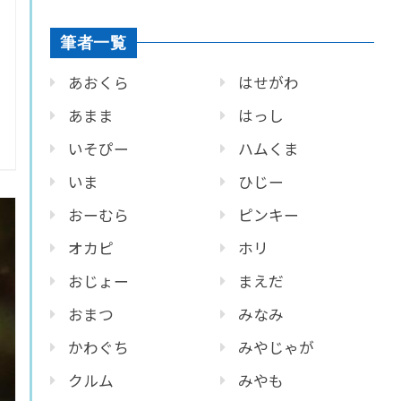
筆者一覧
あおくら
はせがわ
あまま
はっし
いそぴー
ハムくま
いま
ひじー
おーむら
ピンキー
オカピ
ホリ
おじょー
まえだ
おまつ
みなみ
かわぐち
みやじゃが
クルム
みやも