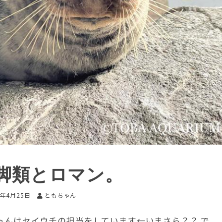
脚類とロマン。
2年4月25日
ともちゃん
ゃんはセイウチの担当をしています←いまさら？？ で