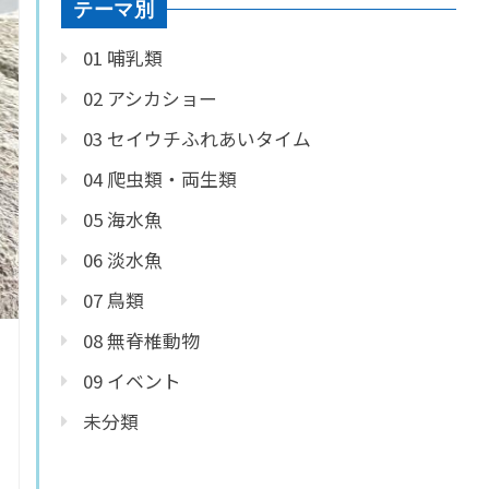
テーマ別
01 哺乳類
02 アシカショー
03 セイウチふれあいタイム
04 爬虫類・両生類
05 海水魚
06 淡水魚
07 鳥類
08 無脊椎動物
09 イベント
未分類