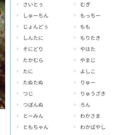
さいとぅ
むぎ
しゅーちん
もっちー
じょんどぅ
もも
しんたに
もりたき
そにどり
やはた
たかむら
やまじ
たに
よしこ
たぬたぬ
りゅー
つじ
りゅうざき
つぼんぬ
ろん
とーみん
わかさま
ともちゃん
わかばやし