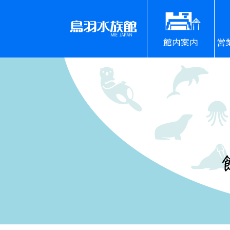
館内案内
営