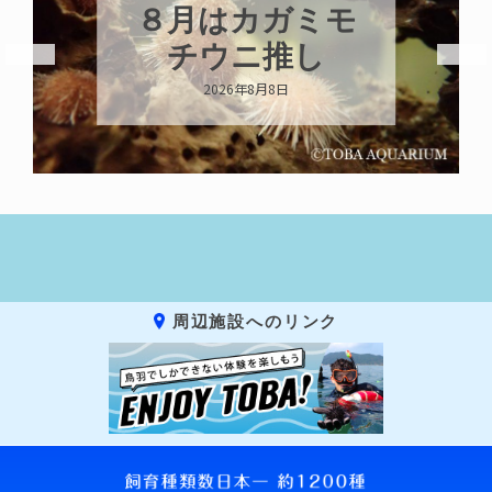
ガミモ
新発売！いちこ
推し
キーホルダー
2026年8月8日
周辺施設へのリンク