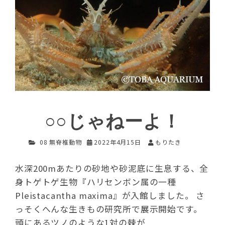
○○じゃねーよ！
08 無脊椎動物
2022年4月15日
もりたき
水深200mあたりの砂地や砂泥底に生息する、全
身トゲトゲ生物『ハリセンボン属の一種
Pleistacantha maxima』が入館しました。 さ
っそくへんな生きもの研究所で展示開始です。
頭にあるツノのような1対の棘が