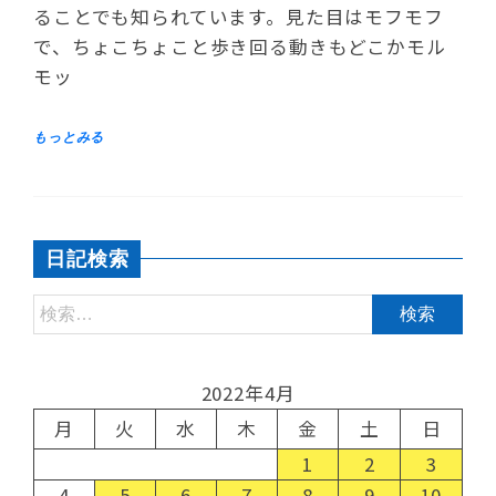
ることでも知られています。見た目はモフモフ
で、ちょこちょこと歩き回る動きもどこかモル
モッ
日記検索
2022年4月
月
火
水
木
金
土
日
1
2
3
4
5
6
7
8
9
10