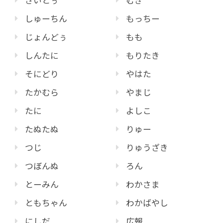
さいとぅ
むぎ
しゅーちん
もっちー
じょんどぅ
もも
しんたに
もりたき
そにどり
やはた
たかむら
やまじ
たに
よしこ
たぬたぬ
りゅー
つじ
りゅうざき
つぼんぬ
ろん
とーみん
わかさま
ともちゃん
わかばやし
にしだ
広報