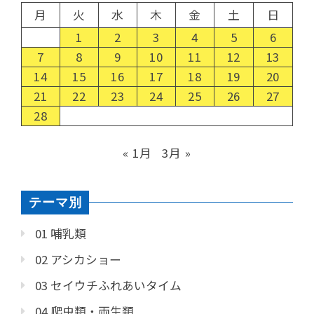
月
火
水
木
金
土
日
1
2
3
4
5
6
7
8
9
10
11
12
13
14
15
16
17
18
19
20
21
22
23
24
25
26
27
28
« 1月
3月 »
テーマ別
01 哺乳類
02 アシカショー
03 セイウチふれあいタイム
04 爬虫類・両生類