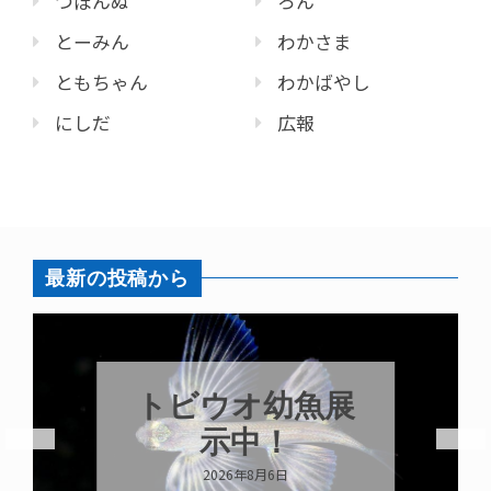
つぼんぬ
ろん
とーみん
わかさま
ともちゃん
わかばやし
にしだ
広報
最新の投稿から
トビウオ幼魚展
示中！
2026年8月6日