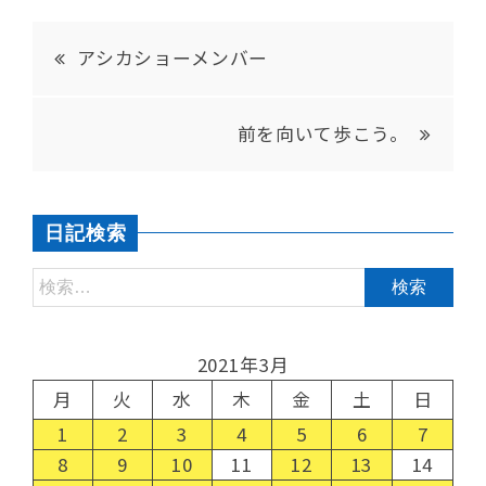
アシカショーメンバー
前を向いて歩こう。
日記検索
2021年3月
月
火
水
木
金
土
日
1
2
3
4
5
6
7
8
9
10
11
12
13
14