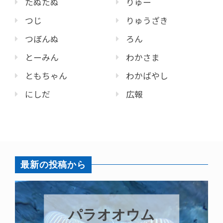
たぬたぬ
りゅー
つじ
りゅうざき
つぼんぬ
ろん
とーみん
わかさま
ともちゃん
わかばやし
にしだ
広報
最新の投稿から
アマリの換羽も