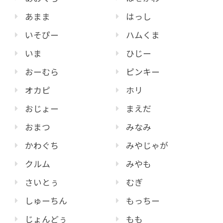
あまま
はっし
いそぴー
ハムくま
いま
ひじー
おーむら
ピンキー
オカピ
ホリ
おじょー
まえだ
おまつ
みなみ
かわぐち
みやじゃが
クルム
みやも
さいとぅ
むぎ
しゅーちん
もっちー
じょんどぅ
もも