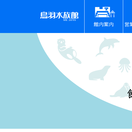
館内案内
営