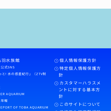
鳥羽水族館
個人情報保護方針
公式SNS
特定個人情報保護方
もっと! 水の惑星紀行」（ZTV制
針
カスタマーハラスメ
誌
ントに対する基本方
PER AQUARIUM
針
館年報
このサイトについて
REPORT OF TOBA AQUARIUM