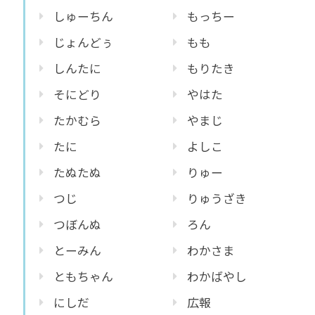
しゅーちん
もっちー
じょんどぅ
もも
しんたに
もりたき
そにどり
やはた
たかむら
やまじ
たに
よしこ
たぬたぬ
りゅー
つじ
りゅうざき
つぼんぬ
ろん
とーみん
わかさま
ともちゃん
わかばやし
にしだ
広報