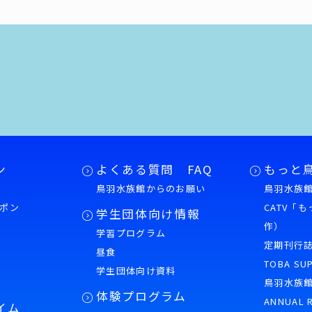
ン
よくある質問 FAQ
もっと
鳥羽水族館からのお願い
鳥羽水族館
ポン
CATV「
学生団体向け情報
作）
学習プログラム
様
定期刊行
昼食
TOBA SU
学生団体向け資料
鳥羽水族
体験プログラム
ANNUAL 
イム