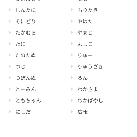
しんたに
もりたき
そにどり
やはた
たかむら
やまじ
たに
よしこ
たぬたぬ
りゅー
つじ
りゅうざき
つぼんぬ
ろん
とーみん
わかさま
ともちゃん
わかばやし
にしだ
広報