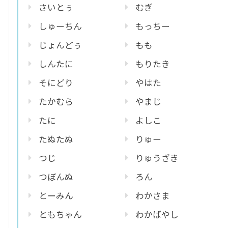
さいとぅ
むぎ
しゅーちん
もっちー
じょんどぅ
もも
しんたに
もりたき
そにどり
やはた
たかむら
やまじ
たに
よしこ
たぬたぬ
りゅー
つじ
りゅうざき
つぼんぬ
ろん
とーみん
わかさま
ともちゃん
わかばやし