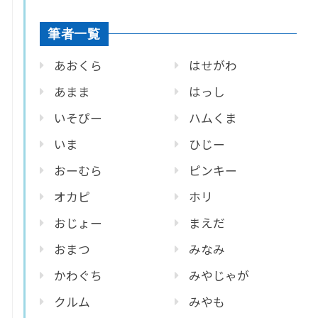
筆者一覧
あおくら
はせがわ
あまま
はっし
いそぴー
ハムくま
いま
ひじー
おーむら
ピンキー
オカピ
ホリ
おじょー
まえだ
おまつ
みなみ
かわぐち
みやじゃが
クルム
みやも