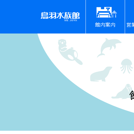
館内案内
営