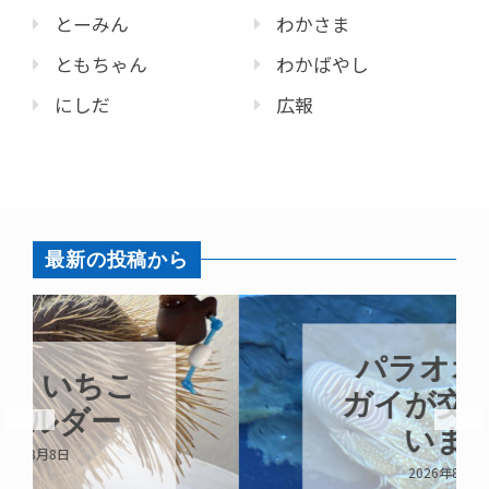
とーみん
わかさま
ともちゃん
わかばやし
にしだ
広報
最新の投稿から
パラオオウム
ガイが交接して
います
2026年8月7日