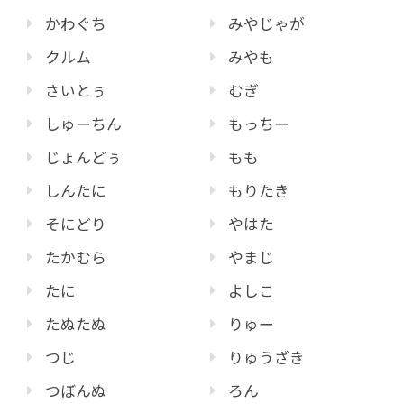
かわぐち
みやじゃが
クルム
みやも
さいとぅ
むぎ
しゅーちん
もっちー
じょんどぅ
もも
しんたに
もりたき
そにどり
やはた
たかむら
やまじ
たに
よしこ
たぬたぬ
りゅー
つじ
りゅうざき
つぼんぬ
ろん