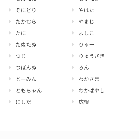
そにどり
やはた
たかむら
やまじ
たに
よしこ
たぬたぬ
りゅー
つじ
りゅうざき
つぼんぬ
ろん
とーみん
わかさま
ともちゃん
わかばやし
にしだ
広報