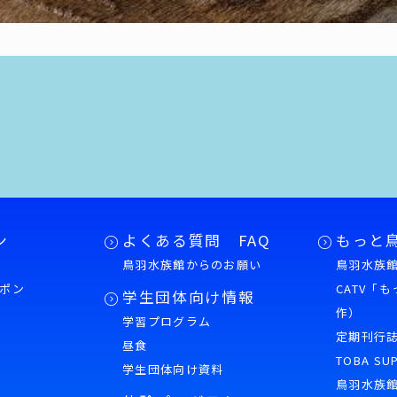
ン
よくある質問 FAQ
もっと
鳥羽水族館からのお願い
鳥羽水族館
ポン
CATV「
学生団体向け情報
作）
学習プログラム
様
定期刊行
昼食
TOBA SU
学生団体向け資料
鳥羽水族