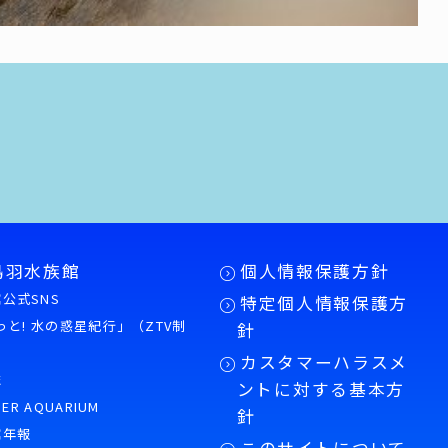
鳥羽水族館
個人情報保護方針
公式SNS
特定個人情報保護方
もっと! 水の惑星紀行」（ZTV制
針
カスタマーハラスメ
誌
ントに対する基本方
PER AQUARIUM
針
館年報