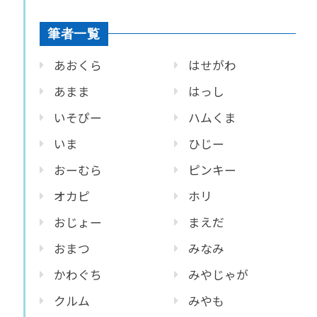
筆者一覧
あおくら
はせがわ
あまま
はっし
いそぴー
ハムくま
いま
ひじー
おーむら
ピンキー
オカピ
ホリ
おじょー
まえだ
おまつ
みなみ
かわぐち
みやじゃが
クルム
みやも