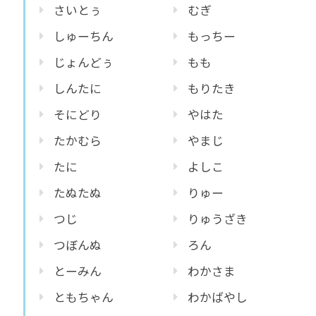
さいとぅ
むぎ
しゅーちん
もっちー
じょんどぅ
もも
しんたに
もりたき
そにどり
やはた
たかむら
やまじ
たに
よしこ
たぬたぬ
りゅー
つじ
りゅうざき
つぼんぬ
ろん
とーみん
わかさま
ともちゃん
わかばやし