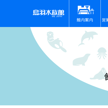
館内案内
営