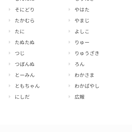
そにどり
やはた
たかむら
やまじ
たに
よしこ
たぬたぬ
りゅー
つじ
りゅうざき
つぼんぬ
ろん
とーみん
わかさま
ともちゃん
わかばやし
にしだ
広報