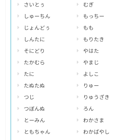
さいとぅ
むぎ
しゅーちん
もっちー
じょんどぅ
もも
しんたに
もりたき
そにどり
やはた
たかむら
やまじ
たに
よしこ
たぬたぬ
りゅー
つじ
りゅうざき
つぼんぬ
ろん
とーみん
わかさま
ともちゃん
わかばやし