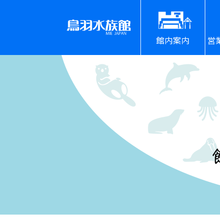
館内案内
営