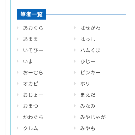
筆者一覧
あおくら
はせがわ
あまま
はっし
いそぴー
ハムくま
いま
ひじー
おーむら
ピンキー
オカピ
ホリ
おじょー
まえだ
おまつ
みなみ
かわぐち
みやじゃが
クルム
みやも