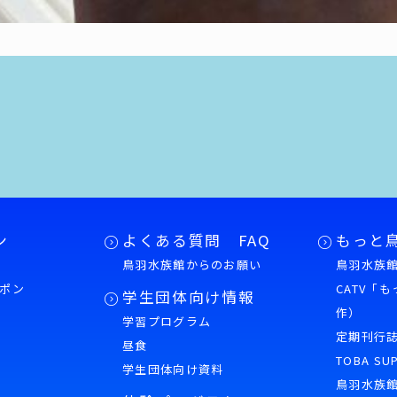
ン
よくある質問 FAQ
もっと
鳥羽水族館からのお願い
鳥羽水族館
ポン
CATV「
学生団体向け情報
作）
学習プログラム
様
定期刊行
昼食
TOBA SU
学生団体向け資料
鳥羽水族