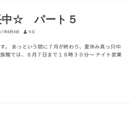
長中☆ パート５
017年8月4日
ろむ
です。 あっという間に７月が終わり、夏休み真っ只中
水族館では、８月７日まで１８時３０分～ ナイト営業