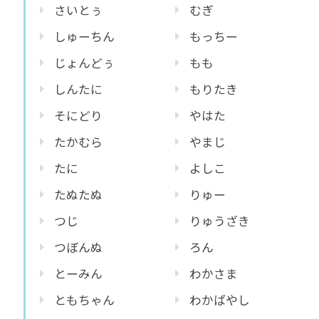
さいとぅ
むぎ
しゅーちん
もっちー
じょんどぅ
もも
しんたに
もりたき
そにどり
やはた
たかむら
やまじ
たに
よしこ
たぬたぬ
りゅー
つじ
りゅうざき
つぼんぬ
ろん
とーみん
わかさま
ともちゃん
わかばやし