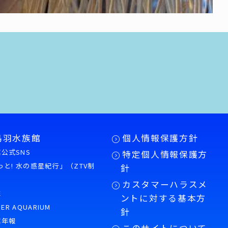
鳥羽水族館
個人情報保護方針
公式SNS
特定個人情報保護方
もっと! 水の惑星紀行」（ZTV制
針
カスタマーハラスメ
誌
ントに対する基本方
PER AQUARIUM
針
館年報