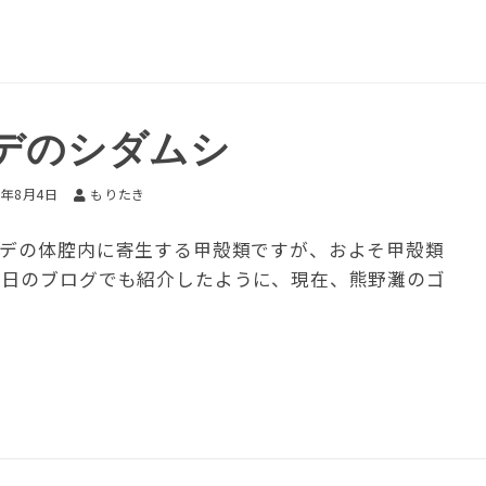
デのシダムシ
7年8月4日
もりたき
トデの体腔内に寄生する甲殻類ですが、およそ甲殻類
先日のブログでも紹介したように、現在、熊野灘のゴ