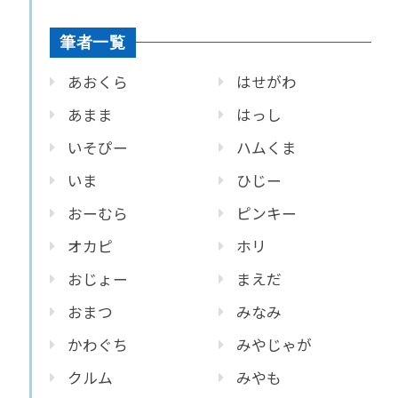
筆者一覧
あおくら
はせがわ
あまま
はっし
いそぴー
ハムくま
いま
ひじー
おーむら
ピンキー
オカピ
ホリ
おじょー
まえだ
おまつ
みなみ
かわぐち
みやじゃが
クルム
みやも