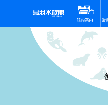
館内案内
営