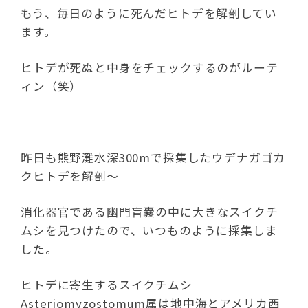
もう、毎日のように死んだヒトデを解剖してい
ます。
ヒトデが死ぬと中身をチェックするのがルーテ
ィン（笑）
昨日も熊野灘水深300mで採集したウデナガゴカ
クヒトデを解剖～
消化器官である幽門盲嚢の中に大きなスイクチ
ムシを見つけたので、いつものように採集しま
した。
ヒトデに寄生するスイクチムシ
Asteriomyzostomum属は地中海とアメリカ西