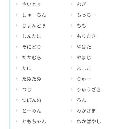
さいとぅ
むぎ
しゅーちん
もっちー
じょんどぅ
もも
しんたに
もりたき
そにどり
やはた
たかむら
やまじ
たに
よしこ
たぬたぬ
りゅー
つじ
りゅうざき
つぼんぬ
ろん
とーみん
わかさま
ともちゃん
わかばやし