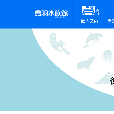
館内案内
営