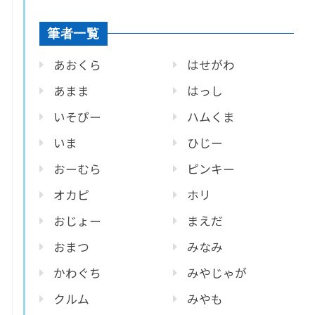
筆者一覧
あおくら
はせがわ
あまま
はっし
いそぴー
ハムくま
いま
ひじー
おーむら
ピンキー
オカピ
ホリ
おじょー
まえだ
おまつ
みなみ
かわぐち
みやじゃが
クルム
みやも