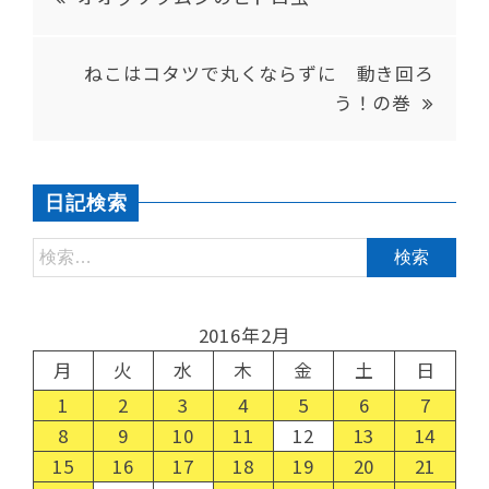
ねこはコタツで丸くならずに 動き回ろ
う！の巻
日記検索
2016年2月
月
火
水
木
金
土
日
1
2
3
4
5
6
7
8
9
10
11
12
13
14
15
16
17
18
19
20
21